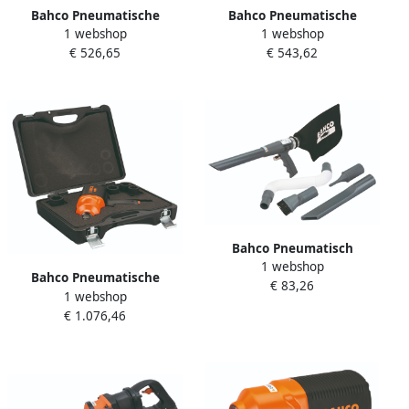
Bahco Pneumatische
Bahco Pneumatische
1 webshop
1 webshop
slagmoersleutelset 1 2" |
slagmoersleutelset 1 2" |
€ 526,65
€ 543,62
BPC815K2
BPC815K3
Bahco Pneumatisch
1 webshop
blaaspistool BP219V
Bahco Pneumatische
€ 83,26
1 webshop
slagmoersleutelset 3 4"
€ 1.076,46
BPC817K1