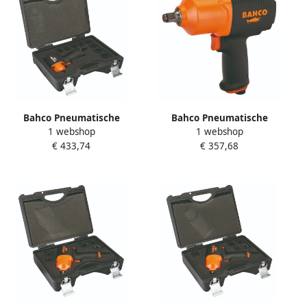
Bahco Pneumatische
Bahco Pneumatische
1 webshop
1 webshop
schroefmachineset | 1 2" |
slagmoersleutel 1 2" |
€ 433,74
€ 357,68
mini met extra korte
composiet BPC815
doppen BPC813K1