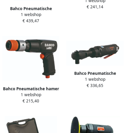
1 webshop
slagmoersleutel 3 8" | mini
€ 241,14
BP704
Bahco Pneumatische
1 webshop
slagmoersleutelset 1 2" |
€ 439,47
BPC815K6
Bahco Pneumatische
1 webshop
ratelsleutel 1 2" BPR821
€ 336,65
Bahco Pneumatische hamer
1 webshop
| 3200 bpm BP910
€ 215,40