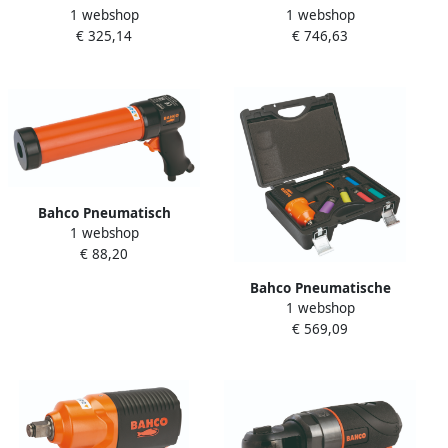
1 webshop
1 webshop
slagmoersleutel 3 8" |
slijpmachine 1 4" BP830K
€ 325,14
€ 746,63
composiet BPC816
Bahco Pneumatisch
1 webshop
kitpistool 310 ml BP215A
€ 88,20
Bahco Pneumatische
1 webshop
slagmoersleutelset 1 2" |
€ 569,09
BPC815K4