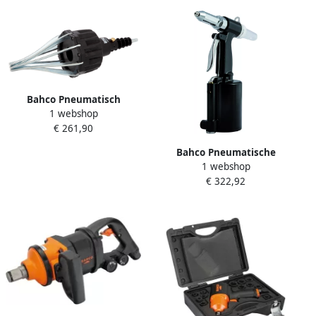
Bahco Pneumatisch
1 webshop
gereedschap voor montage
€ 261,90
homokineethoezen BPCVB1
Bahco Pneumatische
1 webshop
klinknageltang | trekkracht
€ 322,92
880 kg BP277K