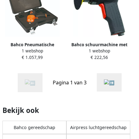
Bahco Pneumatische
Bahco schuurmachine met
1 webshop
1 webshop
slagmoersleutelset 3 4"
pistoolgreep | BP204
€ 1.057,99
€ 222,56
BPC817K2
Pagina 1 van 3
Bekijk ook
Bahco gereedschap
Airpress luchtgereedschap