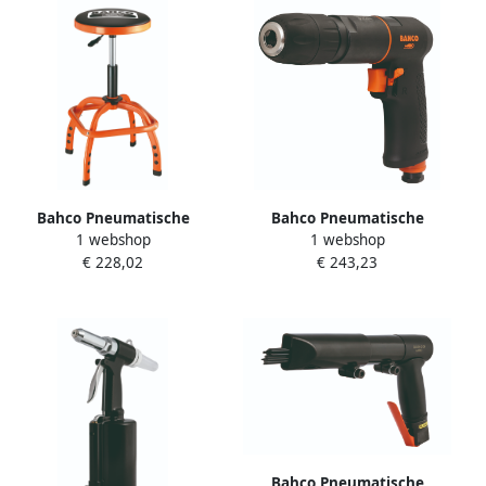
Bahco Pneumatische
Bahco Pneumatische
1 webshop
1 webshop
werkplaatskruk BLE305
boormachine 1 2" | 800 tpm
€ 228,02
€ 243,23
BPC825
Bahco Pneumatische