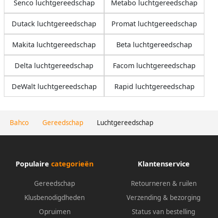
Senco luchtgereedschap
Metabo luchtgereedschap
Dutack luchtgereedschap
Promat luchtgereedschap
Makita luchtgereedschap
Beta luchtgereedschap
Delta luchtgereedschap
Facom luchtgereedschap
DeWalt luchtgereedschap
Rapid luchtgereedschap
Bahco
Gereedschap
Luchtgereedschap
Populaire
categorieën
Klantenservice
Gereedschap
Retourneren & ruilen
Klusbenodigdheden
Verzending & bezorging
Opruimen
Status van bestelling