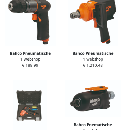
Bahco Pneumatische
Bahco Pneumatische
1 webshop
1 webshop
compacte boormachine 3 8"
schroefsleutel 1" |
€ 188,99
€ 1.210,48
| 2.000 tpm BPC823
lichtgewicht | pistoolgreep
BP905P
Bahco Pnematische