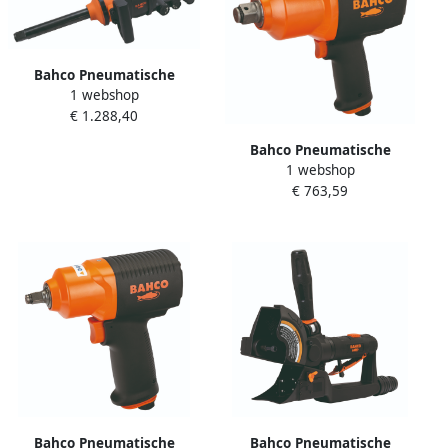
Bahco Pneumatische
1 webshop
slagmoersleutel 1" |
€ 1.288,40
lichtgewicht | met lange as
BP905L
Bahco Pneumatische
1 webshop
slagmoersleutel 3 4" |
€ 763,59
composiet BPC817
Bahco Pneumatische
Bahco Pneumatische