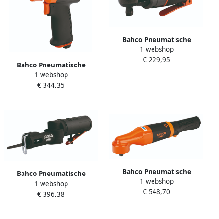
Bahco Pneumatische
1 webshop
ratelsleutel 3 8" | stubby
€ 229,95
BP721
Bahco Pneumatische
1 webshop
slagschroevendraaier 1 2" |
€ 344,35
mini BPC814
Bahco Pneumatische
Bahco Pneumatische
1 webshop
slagmoersleutel 1 2" | 90°
1 webshop
reciprozaag met
€ 548,70
hoek BP814A
€ 396,38
veiligheidstrekker BPG824