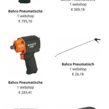
1 webshop
naaldbikhamer met
€ 369,18
pistoolgreep | 19 naalden
Bahco Pneumatische
BP127P
1 webshop
klinknageltang | trekkracht
€ 795,16
1600 kg BP125A
Bahco Pneumatisch
1 webshop
blaaspistool extra lange
€ 26,18
spuitmond | 1 meter
BP219XL
Bahco Pneumatische
1 webshop
schroefmachine 1 2" | mini
€ 283,41
BPC813