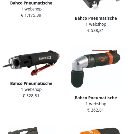
Bahco Pneumatische
1 webshop
slagmoersleutel 1" |
€ 1.175,39
lichtgewicht | met rechte |
Bahco Pneumatische
korte as BP905S
1 webshop
slagmoersleutelset 1 2" |
€ 538,81
BPC815K1
Bahco Pneumatische
1 webshop
compacte reciprozaag met
€ 328,81
veiligheidstrekker BP828
Bahco Pneumatische
1 webshop
compacte hoekboormachine
€ 262,81
3 8" | 1.400 tpm BPA823