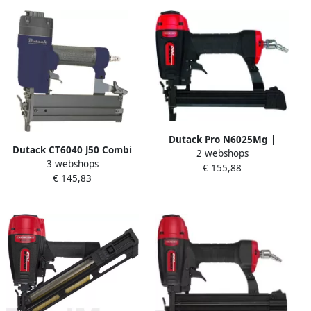
Dutack Pro N6025Mg |
Dutack CT6040 J50 Combi
2 webshops
nieten 6000 | 10 t m 25mm
3 webshops
Luchttacker | Mtools
€ 155,88
4210058
€ 145,83