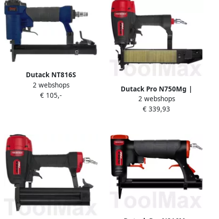
Dutack NT816S
2 webshops
Pneumatische Luchttacker
Dutack Pro N750Mg |
€ 105,-
| Mtools
2 webshops
nieten 700 | 20 t m 50mm
€ 339,93
4210056