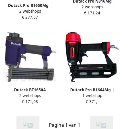
Dutack Pro N816Mg
Dutack Pro B1650Mg |
2 webshops
Pneumatische Nietentacker
2 webshops
1.6mm brads | 20 t m
€ 171,24
| Mtools
€ 277,57
50mm 4212016
Dutack BT1650A
Dutack Pro B1664Mg |
2 webshops
1 webshop
Pneumatische Luchttacker
1.6mm brads | 20 t m
€ 171,98
€ 371,-
| Mtools
64mm 4212014
Pagina 1 van 1