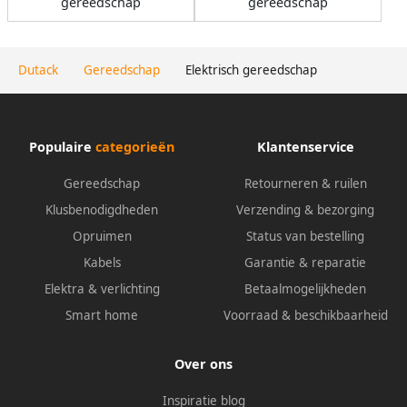
gereedschap
gereedschap
Dutack
Gereedschap
Elektrisch gereedschap
Populaire
categorieën
Klantenservice
Gereedschap
Retourneren & ruilen
Klusbenodigdheden
Verzending & bezorging
Opruimen
Status van bestelling
Kabels
Garantie & reparatie
Elektra & verlichting
Betaalmogelijkheden
Smart home
Voorraad & beschikbaarheid
Over ons
Inspiratie blog