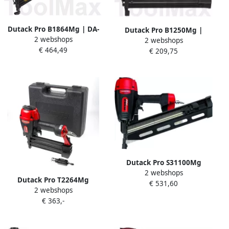
Dutack Pro B1864Mg | DA-
Dutack Pro B1250Mg |
2 webshops
brads | 32 t m 64mm
2 webshops
1.2mm minibrads | 20 t m
€ 464,49
4212015
€ 209,75
50mm 4212013
Dutack Pro S31100Mg
2 webshops
Pneumatische
Dutack Pro T2264Mg
€ 531,60
stripnageltacker | Mtools
2 webshops
Pneumatische T-nageltacker
€ 363,-
| Mtools