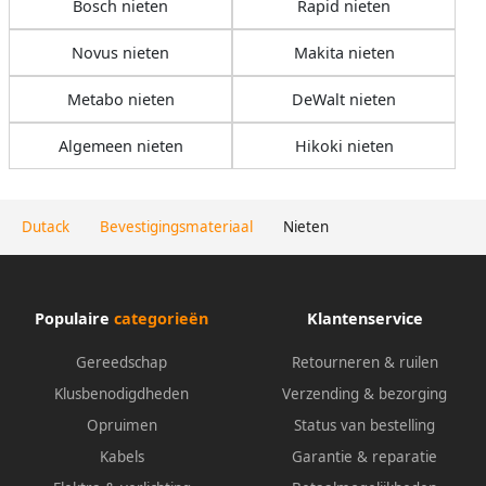
Bosch nieten
Rapid nieten
Novus nieten
Makita nieten
Metabo nieten
DeWalt nieten
Algemeen nieten
Hikoki nieten
Dutack
Bevestigingsmateriaal
Nieten
Populaire
categorieën
Klantenservice
Gereedschap
Retourneren & ruilen
Klusbenodigdheden
Verzending & bezorging
Opruimen
Status van bestelling
Kabels
Garantie & reparatie