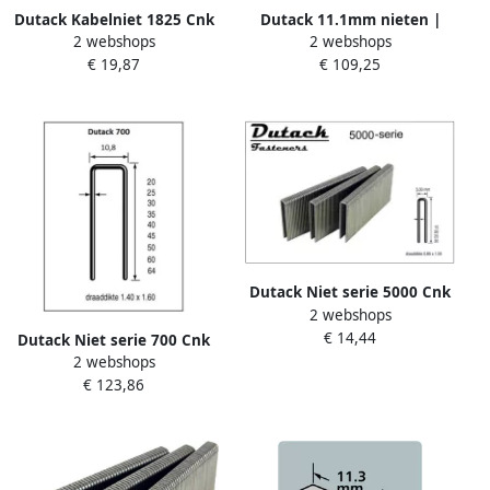
Dutack Kabelniet 1825 Cnk
Dutack 11.1mm nieten |
2 webshops
2 webshops
14mm blister 200 st.
60mm | 10.000 stuks
€ 19,87
€ 109,25
5011006
5056045
Dutack Niet serie 5000 Cnk
2 webshops
hars 25 mm ds 5 duizend
€ 14,44
5026025
Dutack Niet serie 700 Cnk
2 webshops
hars 64 mm ds 10 duizend
€ 123,86
5056046