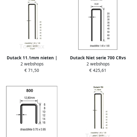
Dutack 11.1mm nieten |
Dutack Niet serie 700 CRvs
2 webshops
2 webshops
40mm | 10.000 stuks
hars 50mm ds 10 duizend
€ 71,50
€ 425,61
5056042
5056047