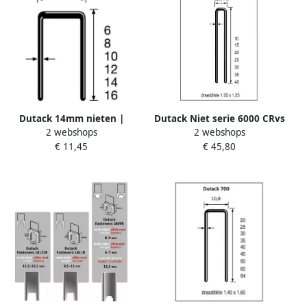
Dutack 14mm nieten |
Dutack Niet serie 6000 CRvs
2 webshops
2 webshops
12.8mm | 10.000 stuks
hars 15mm ds 5 duizend
€ 11,45
€ 45,80
5088021
5028036