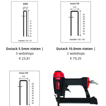
Dutack 5.5mm nieten |
Dutack 10.8mm nieten |
3 webshops
2 webshops
35mm | 5000 stuks 5028033
45mm | 10.000 stuks
€ 23,81
€ 79,35
5056043