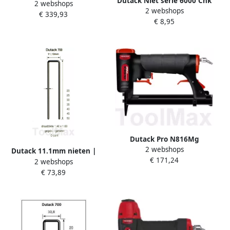
Dutack Niet serie 6000 Cnk
2 webshops
nieten 700 | 20 t m 50mm
2 webshops
10mm doos 5 duizend
€ 339,93
4210056
€ 8,95
5028042
Dutack Pro N816Mg
2 webshops
Pneumatische Nietentacker
Dutack 11.1mm nieten |
€ 171,24
| Mtools
2 webshops
35mm | 10.000 stuks
€ 73,89
5056041