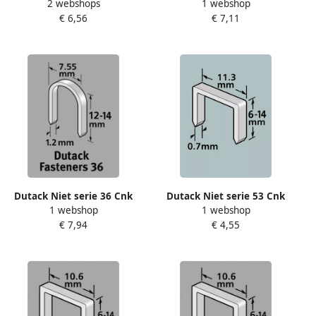
2 webshops
1 webshop
8mm blister 1000 st.
12mm blister 1000 st.
€ 6,56
€ 7,11
5011007
Dutack Niet serie 36 Cnk
Dutack Niet serie 53 Cnk
1 webshop
1 webshop
14mm blister 1000 st.
14mm blister 1000 st.
€ 7,94
€ 4,55
5011011
5011016