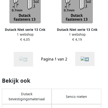
Dutack Niet serie 13 Cnk
Dutack Niet serie 13 Cnk
1 webshop
1 webshop
10mm blister 1000 st.
8mm blister 1000 st.
€ 4,05
€ 4,19
5011003
5011002
Pagina 1 van 2
Bekijk ook
Dutack
Senco nieten
bevestigingsmateriaal