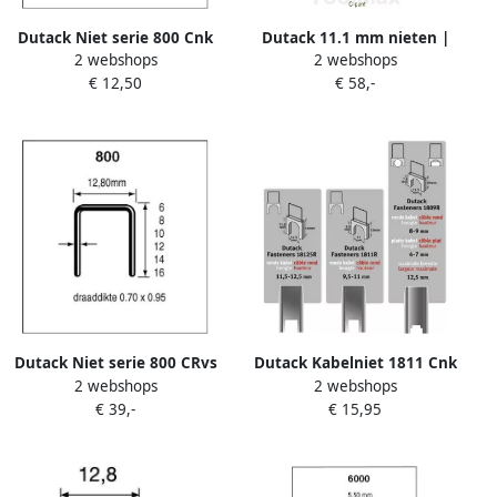
Dutack Niet serie 800 Cnk
Dutack 11.1 mm nieten |
2 webshops
2 webshops
16 mm doos 10 duizend
30mm | 10.000 stuks
€ 12,50
€ 58,-
5088022
5056040
Dutack Niet serie 800 CRvs
Dutack Kabelniet 1811 Cnk
2 webshops
2 webshops
14 mm doos 5 duizend
12mm blister 200 st.
€ 39,-
€ 15,95
5088024
5011005