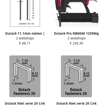
Dutack 11.1mm nieten |
Dutack Pro NB6040 1250Mg
2 webshops
2 webshops
50mm | 10.000 stuks
Pneumatische Nieten +
€ 88,71
€ 236,30
5056044
bradtacker | Mtools
Dutack Niet serie 20 Cnk
Dutack Niet serie 20 Cnk