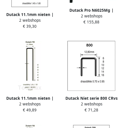
Dutack Pro N6025Mg |
Dutack 11.1mm nieten |
2 webshops
nieten 6000 | 10 t m 25mm
2 webshops
20mm | 10.000 stuks
€ 155,88
4210058
€ 39,30
5056038
Dutack 11.1mm nieten |
Dutack Niet serie 800 CRvs
2 webshops
2 webshops
25mm | 10.000 stuks
8 mm doos 10 duizend
€ 49,89
€ 71,28
5056039