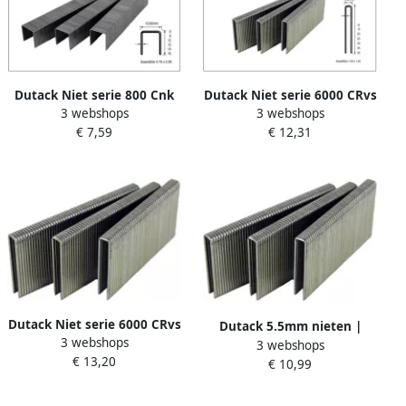
Dutack Niet serie 800 Cnk
Dutack Niet serie 6000 CRvs
3 webshops
3 webshops
10 mm doos 10 duizend
hars 40mm ds 3 duizend
€ 7,59
€ 12,31
5088019
5028041
Dutack Niet serie 6000 CRvs
Dutack 5.5mm nieten |
3 webshops
hars 30mm ds 4 duizend
3 webshops
15mm | 5000 stuks 5028028
€ 13,20
5028039
€ 10,99