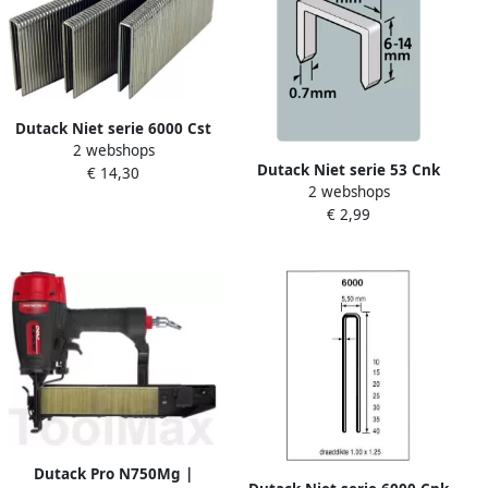
Dutack Niet serie 6000 Cst
2 webshops
hars 15 mm ds 5 duizend
Dutack Niet serie 53 Cnk
€ 14,30
5028035
2 webshops
8mm blister 1000 st.
€ 2,99
5011013
Dutack Pro N750Mg |