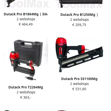
Dutack Pro B1864Mg | DA-
Dutack Pro B1250Mg |
2 webshops
brads | 32 t m 64mm
2 webshops
1.2mm minibrads | 20 t m
€ 464,49
4212015
€ 209,75
50mm 4212013
Dutack Pro S31100Mg
2 webshops
Pneumatische
Dutack Pro T2264Mg
€ 531,60
stripnageltacker | Mtools
2 webshops
Pneumatische T-nageltacker
€ 363,-
| Mtools