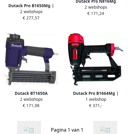
Dutack Pro N816Mg
Dutack Pro B1650Mg |
2 webshops
Pneumatische Nietentacker
2 webshops
1.6mm brads | 20 t m
€ 171,24
| Mtools
€ 277,57
50mm 4212016
Dutack BT1650A
Dutack Pro B1664Mg |
2 webshops
1 webshop
Pneumatische Luchttacker
1.6mm brads | 20 t m
€ 171,98
€ 371,-
| Mtools
64mm 4212014
Pagina 1 van 1