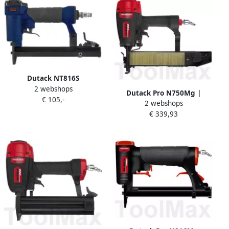
Dutack NT816S
2 webshops
Pneumatische Luchttacker
Dutack Pro N750Mg |
€ 105,-
| Mtools
2 webshops
nieten 700 | 20 t m 50mm
€ 339,93
4210056