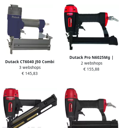
Dutack Pro N6025Mg |
Dutack CT6040 J50 Combi
2 webshops
nieten 6000 | 10 t m 25mm
3 webshops
Luchttacker | Mtools
€ 155,88
4210058
€ 145,83