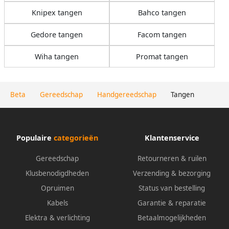
Knipex tangen
Bahco tangen
Gedore tangen
Facom tangen
Wiha tangen
Promat tangen
Beta
Gereedschap
Handgereedschap
Tangen
Populaire
categorieën
Klantenservice
Gereedschap
Retourneren & ruilen
Klusbenodigdheden
Verzending & bezorging
Opruimen
Status van bestelling
Kabels
Garantie & reparatie
Elektra & verlichting
Betaalmogelijkheden