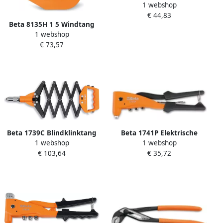
1 webshop
Tangenset 011690272
€ 44,83
Beta 8135H 1 5 Windtang
1 webshop
081350315
€ 73,57
Beta 1739C Blindklinktang
Beta 1741P Elektrische
1 webshop
1 webshop
Schaarmodel 017390152
Blindklinktang 017410303
€ 103,64
€ 35,72