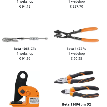
1 webshop
1 webshop
Blindklinktang 017400103
Met 7 Verwisselbare
€ 94,13
€ 337,70
017420101
Beta 1068 Clic
Beta 1472Pu
1 webshop
1 webshop
Klembandtang 010680000
Combinatietang 014720120
€ 91,96
€ 50,58
Beta 1169Gbm D2