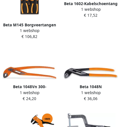
Beta 1602-Kabelschoentang
1 webshop
Geïsoleerde 016020001
€ 17,52
Beta M145 Borgveertangen
1 webshop
Borveertangen set
€ 106,82
024500145
Beta 1048Vn 300-
Beta 1048N
1 webshop
1 webshop
Waterpomptangen
Waterpomptang | 400
€ 24,20
€ 36,06
010480121
010480940