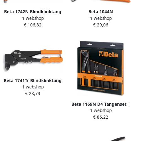
Beta 1742N Blindklinktang
Beta 1044N
1 webshop
1 webshop
Voor Blindklinkmoeren
Waterpomptang | 250
€ 106,82
€ 29,06
017420002
010440025
Beta 1741Tr Blindklinktang
1 webshop
Met Draaibare Kop
€ 28,73
017410410
Beta 1169N D4 Tangenset |
1 webshop
4-delig 011690024
€ 86,22