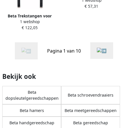
1 webshop
011440004
€ 57,31
Beta Trekstangen voor
1 webshop
schoteltrekkers 1534 1533 2
€ 122,05
015330002
Pagina 1 van 10
Bekijk ook
Beta
Beta schroevendraaiers
dopsleutelgereedschappen
Beta hamers
Beta meetgereedschappen
Beta handgereedschap
Beta gereedschap