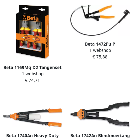
Beta 1472Pu P
1 webshop
Combinatietang 014720121
€ 75,88
Beta 1169Mq D2 Tangenset
1 webshop
| 2-delig 011690152
€ 74,71
Beta 1740An Heavy-Duty
Beta 1742An Blindmoertang