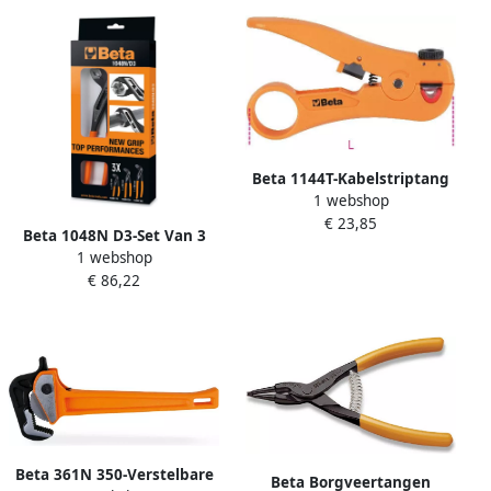
Beta 1144T-Kabelstriptang
1 webshop
Zakformaat 011440060
€ 23,85
Beta 1048N D3-Set Van 3
1 webshop
Waterpomptangen
€ 86,22
010480923
Beta 361N 350-Verstelbare
Beta Borgveertangen