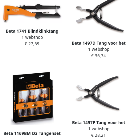
Beta 1741 Blindklinktang
1 webshop
017410003
Beta 1497D Tang voor het
€ 27,59
1 webshop
verwijderen van relais
€ 36,34
blokken recht model
014970150
Beta 1497P Tang voor het
1 webshop
verwijderen van relais
Beta 1169BM D3 Tangenset
€ 28,21
blokken 60° gebogen