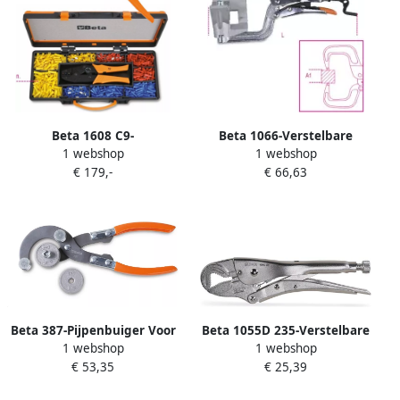
Beta 1608 C9-
Beta 1066-Verstelbare
1 webshop
1 webshop
Kabelschoentang + 450
Zelfborgende Tang 90°
€ 179,-
€ 66,63
Terminals 016080045
010660021
Beta 387-Pijpenbuiger Voor
Beta 1055D 235-Verstelbare
1 webshop
1 webshop
Koperen 003870001
Zelfborgende Tang
€ 53,35
€ 25,39
010550123