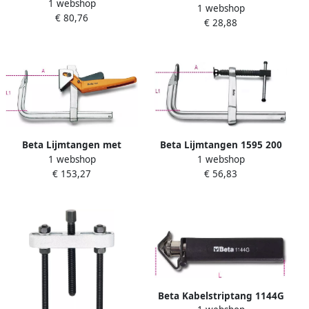
1 webshop
Pijpentang 003610014
1 webshop
uitwendig rechte punten
€ 80,76
€ 28,88
PVC handgreep 1036
140X09 010360013
Beta Lijmtangen met
Beta Lijmtangen 1595 200
1 webshop
1 webshop
snelsluiting 1594 600
015950020
€ 153,27
€ 56,83
015940060
Beta Kabelstriptang 1144G