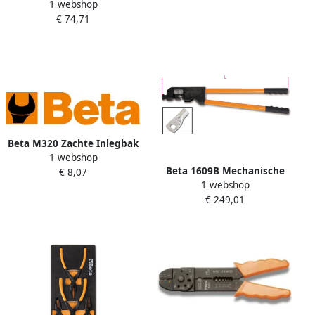
1 webshop
| Zijknip- Combinatie-
014970160
€ 74,71
Punttang 011690133
Beta M320 Zachte Inlegbak
1 webshop
Met 146 Gereedschap
Beta 1609B Mechanische
€ 8,07
024500320
1 webshop
kabelschoentang
€ 249,01
016090101