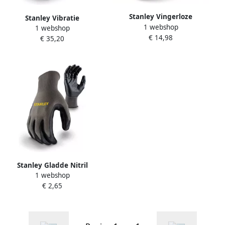
Stanley Vingerloze
Stanley Vibratie
1 webshop
Performance Handschoen |
1 webshop
Verminderde Handschoen |
€ 14,98
SY640L EU
€ 35,20
SY800L EU
Stanley Gladde Nitril
1 webshop
Veiligheids Handschoenen |
€ 2,65
SY580L EU