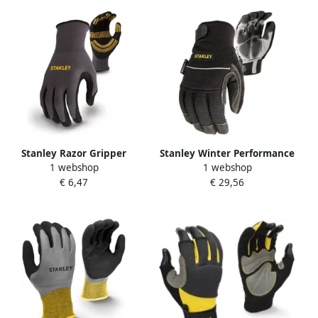
Stanley Razor Gripper
Stanley Winter Performance
1 webshop
1 webshop
Veiligheids Handschoenen |
Handschoen | SY840L EU
€ 6,47
€ 29,56
SY510L EU