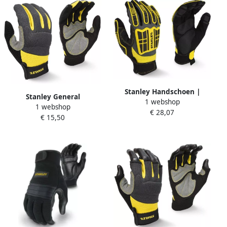
Stanley Handschoen |
Stanley General
1 webshop
Extreem Gebruik | SY820L
1 webshop
Performance Veiligheids
€ 28,07
EU
€ 15,50
Handschoen | SY660L EU