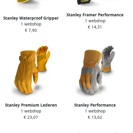
Stanley Framer Performance
Stanley Waterproof Gripper
1 webshop
Handschoen | SY650L EU
1 webshop
Handschoen | SY18L EU
€ 14,31
€ 7,90
Stanley Premium Lederen
Stanley Performance
1 webshop
1 webshop
Handschoen | SY740L EU
Lederen Handschoen |
€ 23,07
€ 13,62
SY780L EU