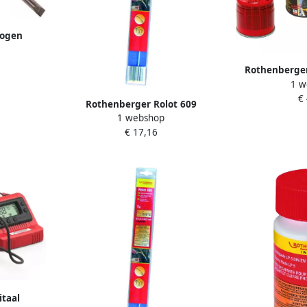
bogen
ut 35951
Rothenberger
1 w
met 4x C2
€
100
Rothenberger Rolot 609
1 webshop
zilversoldeer 12% 2st ROT035609
€ 17,16
taal