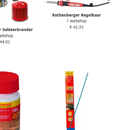
Rothenberger Regelbaar
1 webshop
soldeerstation 230V-48W
€ 42,33
1500003258
 Soldeerbrander
ebshop
00 Super Gas
 44,02
0000982