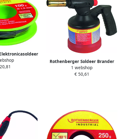
lektronicasoldeer
ebshop
g 1000002349
Rothenberger Soldeer Brander
 20,81
1 webshop
1800°C ROT035931
€ 50,61