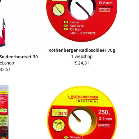
Rothenberger Radiosoldeer 70g
1 webshop
Soldeerboutset 30
1000002351
ebshop
€ 24,81
500000041
 32,51