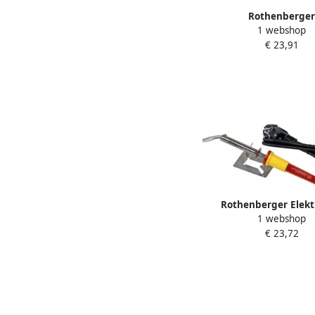
Rothenberger
1 webshop
Fittingsoldeerpasta Ro
€ 23,91
ROT045226E
Rothenberger Elekt
1 webshop
Soldeerbout 100 
€ 23,72
ROT035959