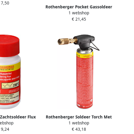
 7,50
Rothenberger Pocket Gassoldeer
1 webshop
Brander Met Piezo Ontsteking
€ 21,45
ROT035130
Zachtsoldeer Flux
Rothenberger Soldeer Torch Met
ebshop
1 webshop
1000000242
22 mm Brander 1800°C
 9,24
€ 43,18
ROT035501