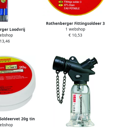
Rothenberger Fittingsoldeer 3
1 webshop
ger Loodvrij
50g ROT045253E
ebshop
€ 10,53
aaf Rolot 611
 13,46
0002361
oldeervet 20g tin
ebshop
035718E