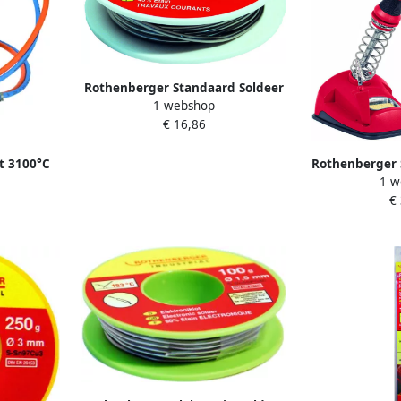
Rothenberger Standaard Soldeer
1 webshop
2mm 70g 1000002354
€ 16,86
t 3100°C
Rothenberger 
1 w
watt 1
€