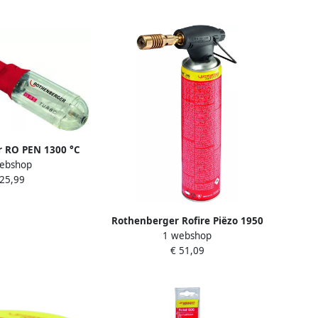
 RO PEN 1300 °C
ebshop
035115
 25,99
Rothenberger Rofire Piëzo 1950
1 webshop
°C ROT035555
€ 51,09