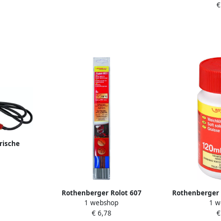
€
sol 3 100g
rische
WATT
Rothenberger Rolot 607
Rothenberger 
1 webshop
1 w
koperhardsoldeer 5 st.
120ml 
€ 6,78
€
ROT035607