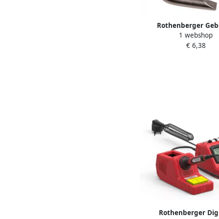
Rothenberger Ge
1 webshop
Reservetip soldeerbo
€ 6,38
ROT035966
Rothenberger Digi