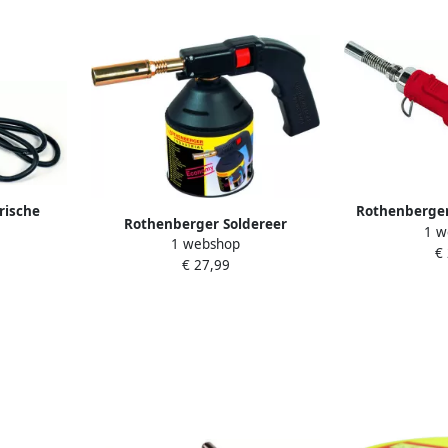
rische
Rothenberger
Rothenberger Soldereer
1 w
ROT035951
ROT
1 webshop
BRANDER 1750°C ROT035930
€
€ 27,99