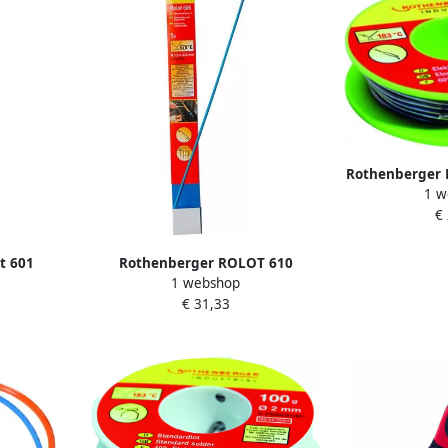
Rothenberger E
1 w
1 5mm 70
€
t 601
Rothenberger ROLOT 610
1 webshop
ROT035601
zilversoldeer 6% 2x330mm
€ 31,33
ROT035817