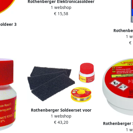
Rothenberger Elektronicasoldeer
1 webshop
1 5mm 30g 1000002348
€ 15,58
oldeer 3
5E
Rothenber
1 w
soldeerst
€
100
Rothenberger Soldeerset voor
1 webshop
drinkwaterinstallatie ROT045227
€ 43,20
Rothenberger S
1 w
ROT