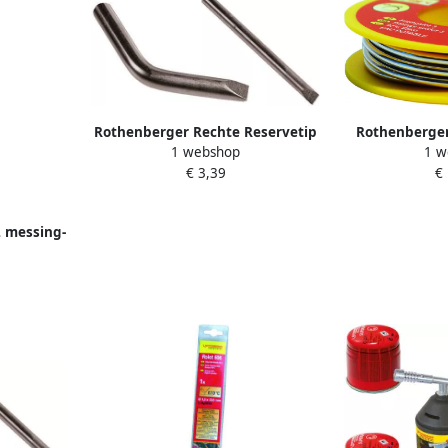
Rothenberger Rechte Reservetip
Rothenberger 
1 webshop
1 w
soldeerbout 35951 ROT035978
100g R
€ 3,39
€
2 messing-
T035602