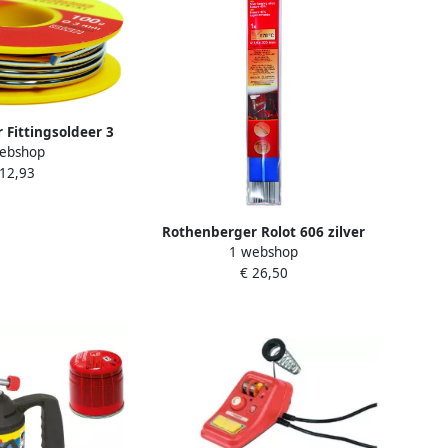
Fittingsoldeer 3
ebshop
OT045256E
 12,93
Rothenberger Rolot 606 zilver
1 webshop
hardsoldeer 1st. ROT035606
€ 26,50