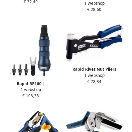
€ 32,49
stuk 5001537
1 webshop
Voor hollewandpluggen | 1
€ 28,60
stuk 5001539
Rapid Rivet Nut Pliers
1 webshop
RP110 Box 5001722
€ 78,34
Rapid RP160 |
1 webshop
Blindklinkmoeradapter
€ 103,35
5001483