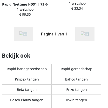
1 webshop
mm 10510601
Rapid Niettang HD31 | 73 6-
€ 33,34
1 webshop
12 mm + 2 Aambeelden
€ 99,35
10540301
Pagina 1 van 1
Bekijk ook
Rapid handgereedschap
Rapid gereedschap
Knipex tangen
Bahco tangen
Beta tangen
Enzo tangen
Bosch Blauw tangen
Irwin tangen