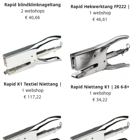
Rapid blindklinknageltang
Rapid Hekwerktang FP222 |
2 webshops
RP40 multi 170x25x345mm
1 webshop
Incl. 200 Hogringen
€ 40,66
€ 46,61
40303112
Rapid K1 Textiel Niettang |
Rapid Niettang K1 | 26 6-8+
1 webshop
43 6-8 mm 10520501
1 webshop
mm 10510602
€ 117,22
€ 34,22