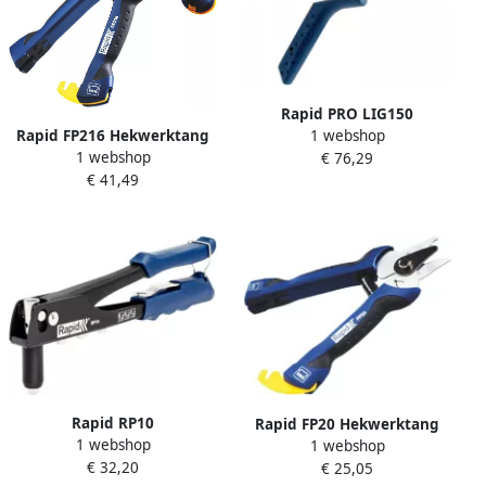
Rapid PRO LIG150
Rapid FP216 Hekwerktang
1 webshop
Opbindtang 40107753
1 webshop
23467900
€ 76,29
€ 41,49
Rapid RP10
Rapid FP20 Hekwerktang
1 webshop
Blindklinknageltang + 100
1 webshop
23468000
€ 32,20
blindklinknagels 5000376
€ 25,05