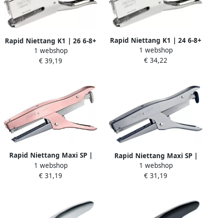
Rapid Niettang K1 | 24 6-8+
Rapid Niettang K1 | 26 6-8+
1 webshop
1 webshop
mm 10510628
mm 10510629
€ 34,22
€ 39,19
Rapid Niettang Maxi SP |
Rapid Niettang Maxi SP |
1 webshop
1 webshop
Roze Goud 5001084
Mat Zilver 5000890
€ 31,19
€ 31,19