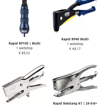
Rapid RP40 Multi
Rapid RP150 | Multi
1 webshop
Blindklinknageltang Koffer
1 webshop
Blindklinknageladapter
€ 49,17
5001127
€ 89,52
5001484
Rapid Niettang K1 | 24 6-8+