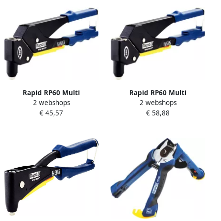
Rapid RP60 Multi
Rapid RP60 Multi
2 webshops
2 webshops
Blindklinknageltang met
Blindklinknageltang met
€ 45,57
€ 58,88
360Â° draaibare kop
360Â° draaibare kop Koffer
5001126
5001128