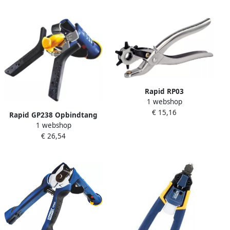
Rapid RP03
1 webshop
Revolverponstang 5000408
€ 15,16
Rapid GP238 Opbindtang
1 webshop
24311200
€ 26,54