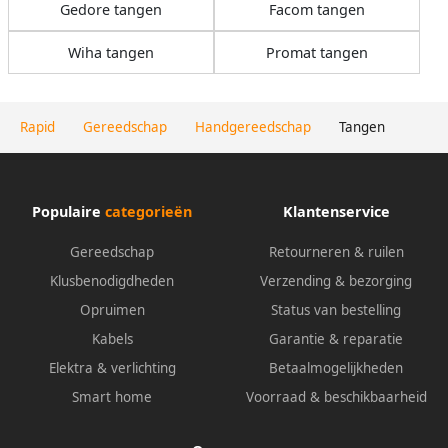
Gedore tangen
Facom tangen
Wiha tangen
Promat tangen
Rapid
Gereedschap
Handgereedschap
Tangen
Populaire
categorieën
Klantenservice
Gereedschap
Retourneren & ruilen
Klusbenodigdheden
Verzending & bezorging
Opruimen
Status van bestelling
Kabels
Garantie & reparatie
Elektra & verlichting
Betaalmogelijkheden
Smart home
Voorraad & beschikbaarheid