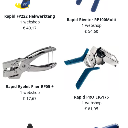
Rapid FP222 Hekwerktang
Rapid Riveter RP100Multi
1 webshop
23468100
1 webshop
HD PressLess Box 5001721
€ 40,17
€ 54,60
Rapid Eyelet Plier RP05 +
1 webshop
100 Eyelets Box 5001723
Rapid PRO LIG175
€ 17,67
1 webshop
Opbindtang 40107754
€ 81,95