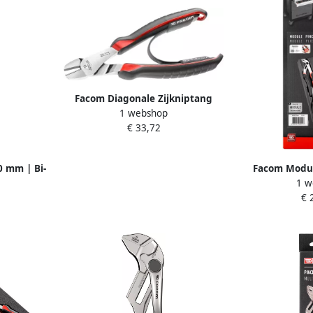
Facom Diagonale Zijkniptang
1 webshop
"Hoge Prestaties" | 200 mm
€ 33,72
192A.20CPE
0 mm | Bi-
Facom Modul
1 w
epen
MOD.
€ 