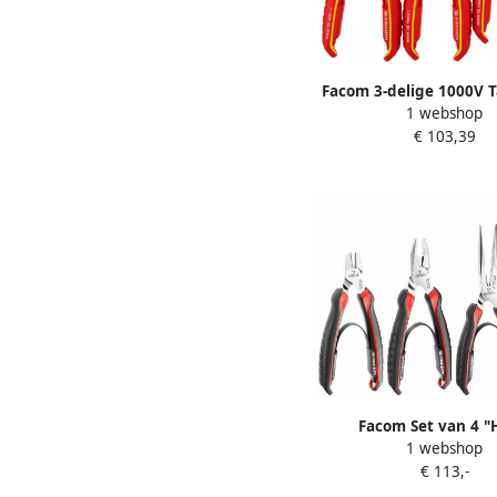
Facom 3-delige 1000V 
1 webshop
VE.A4PB
€ 103,39
Facom Set van 4 "
1 webshop
Performance" Tangen
€ 113,-