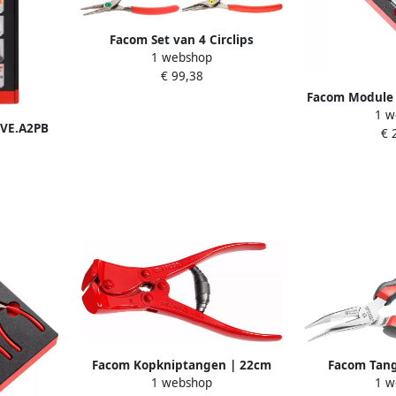
Facom Set van 4 Circlips
1 webshop
Borgtangen | Recht en 90° | 18-
€ 99,38
60 mm PCJ4
Facom Module 
1 w
6-kantdopp
 VE.A2PB
€ 
Facom Kopkniptangen | 22cm
Facom Tan
1 webshop
1 w
191A.22EL
Bekken | B