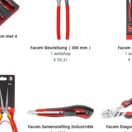
am met 4
A2PB
Facom Sleuteltang | 300 mm |
Facom 
1 webshop
1 w
PVC Handgrepen PWF300G
Waterpomp
€ 59,31
€
170
Facom Samenstelling Industriële
Facom Diagon