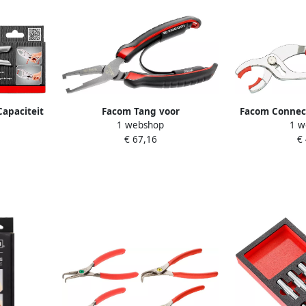
apaciteit
Facom Tang voor
Facom Connect
1 webshop
1 w
Brandstofaansluitingen DM.FA
Kake
€ 67,16
€