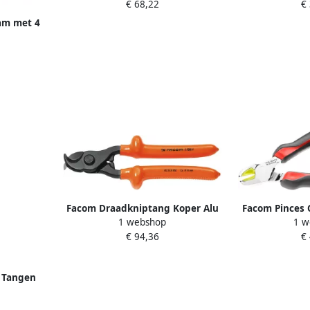
€ 68,22
€
195
am met 4
M.PCSNPB
Facom Draadkniptang Koper Alu
Facom Pinces 
1 webshop
1 w
| 14mm | 1000 V | VSE-serie
Retenue de Ch
€ 94,36
€
412.14AVSE
 Tangen
kken