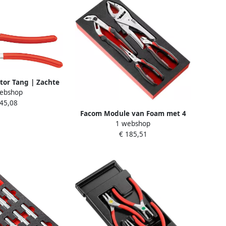
or Tang | Zachte
ebshop
n 410.S
 45,08
Facom Module van Foam met 4
1 webshop
Tangen MODM.CPEA1PB
€ 185,51