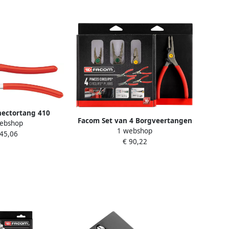
ectortang 410
Facom Set van 4 Borgveertangen
ebshop
1 webshop
| Rechte Bekken | 10 tot 60 mm
 45,06
€ 90,22
PCSNJ4PB