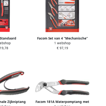
Standaard
Facom Set van 4 “Mechanische”
ebshop
1 webshop
tang | 300 mm
Tangen GJP.A4PB
 19,78
€ 97,19
A.25PB
ale Zijkniptang
Facom 181A Waterpomptang met