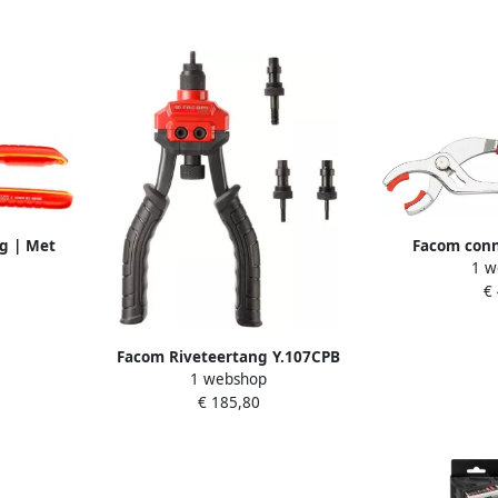
g | Met
Facom conn
1 w
80A.VE
€
Facom Riveteertang Y.107CPB
1 webshop
€ 185,80