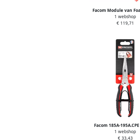
Facom Module van Fo
1 webshop
Borgveertangen MOD
€ 119,71
Facom 185A-195A.CPE
1 webshop
met Halfronde Be
€ 33,43
185A.20CPEPB