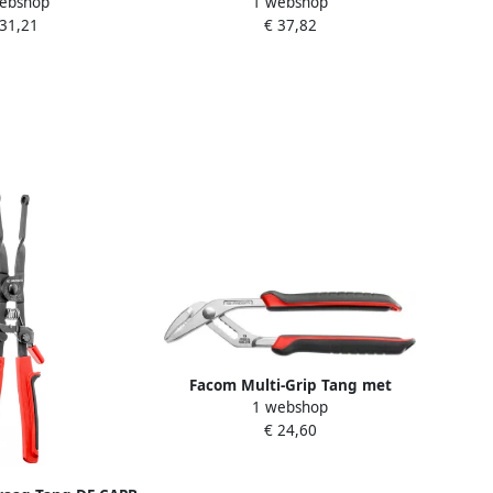
ebshop
1 webshop
aties" | 180 mm
Doorgestoken Scharnier en
 31,21
€ 37,82
A.18CPE
Vergrendeling 181A.18CPEPB
Facom Multi-Grip Tang met
1 webshop
Lange Bek 180A.CPEPB
€ 24,60