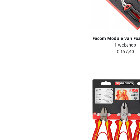
Facom Module van Fo
1 webshop
Tangen MODM.CPE
€ 157,40