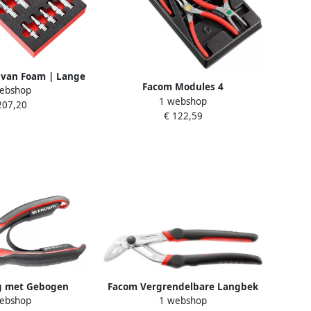
van Foam | Lange
Facom Modules 4
ebshop
en MODM.HLAPB
1 webshop
Borgveertangen met Rechte en
207,20
€ 122,59
Gebogen Bekken MOD.PCPB
g met Gebogen
Facom Vergrendelbare Langbek
ebshop
1 webshop
ekleed | 16cm
Waterpomptang "Hoogwaardige