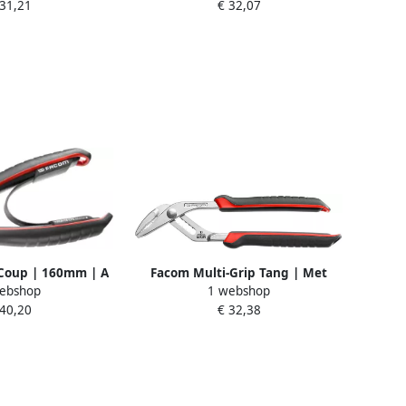
 31,21
€ 32,07
A.16CPE
Prestaties" | 250 mm
181EF.25CPE
Coup | 160mm | A
Facom Multi-Grip Tang | Met
ebshop
1 webshop
ute 192A.16CPE-R
Lange Bek 180A.CPE
 40,20
€ 32,38