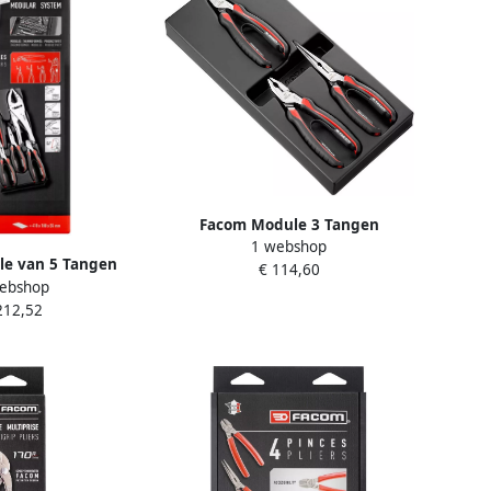
Facom Module 3 Tangen
1 webshop
MOD.CPEA0PB
e van 5 Tangen
€ 114,60
ebshop
CPEA5PB
212,52