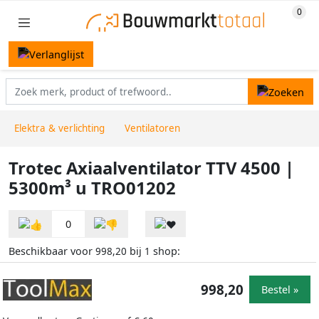
Elektra & verlichting
Ventilatoren
Trotec Axiaalventilator TTV 4500 |
5300m³ u TRO01202
0
Beschikbaar voor
bij
shop:
998,20
1
998,20
Bestel »