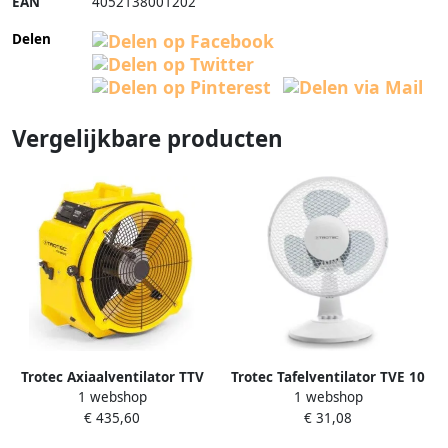
EAN
4052138001202
Delen
Vergelijkbare producten
Trotec Axiaalventilator TTV
Trotec Tafelventilator TVE 10
1 webshop
1 webshop
4500 S | 5000m³ u TRO11089
wit | 39 cm TRO014974
€ 435,60
€ 31,08