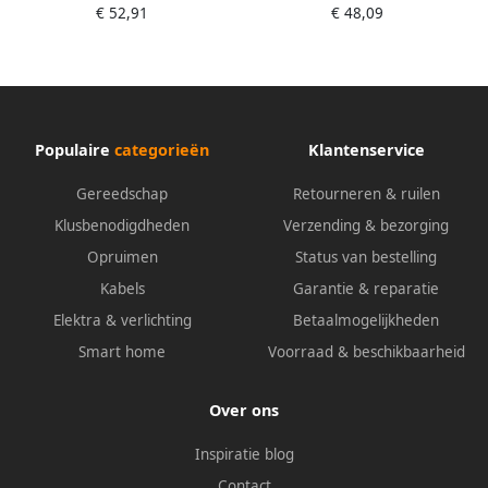
€ 52,91
€ 48,09
TRO014318
TRO014301
Populaire
categorieën
Klantenservice
Gereedschap
Retourneren & ruilen
Klusbenodigdheden
Verzending & bezorging
Opruimen
Status van bestelling
Kabels
Garantie & reparatie
Elektra & verlichting
Betaalmogelijkheden
Smart home
Voorraad & beschikbaarheid
Over ons
Inspiratie blog
Contact