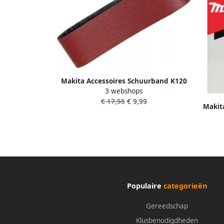
Makita Accessoires Schuurband K120
3 webshops
76x610 Red P-37356
€ 17,55
€ 9,99
Makit
Leng
Populaire
categorieën
Gereedschap
Klusbenodigdheden