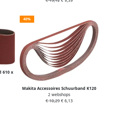
€ 15,12
€ 9,39
40%
d 610 x
P-36902
Makita Accessoires Schuurband K120
2 webshops
9x533 Red P-43290
€ 10,29
€ 6,13