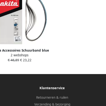
a Accessoires Schuurband blue
2 webshops
te 533mm Breedte 9mm Korrel
€ 46,89
€ 23,22
120 P-39475
Klantenservice
Retourneren & ruilen
Verzending & bezorging