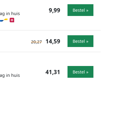
9,99
Bestel »
ag in huis
14,59
Bestel »
20,27
41,31
Bestel »
ag in huis