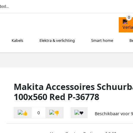
bod...
Kabels
Elektra & verlichting
Smart home
B
Makita Accessoires Schuur
100x560 Red P-36778
0
Beschikbaar voor
9