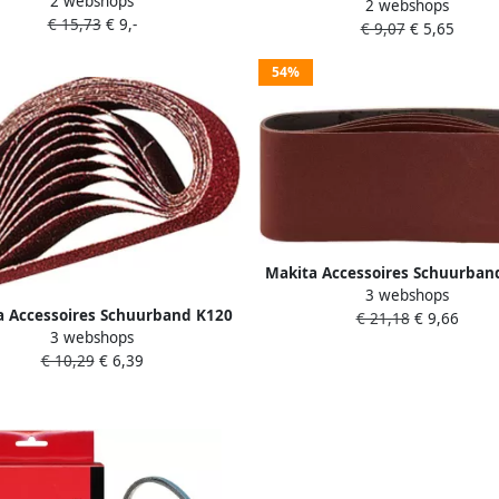
2 webshops
76x533 Red P-37203
2 webshops
6x533 Red P-43212
€ 15,73
€ 9,-
€ 9,07
€ 5,65
54%
Makita Accessoires Schuurban
3 webshops
100 mm red K80 100x610 Red 
a Accessoires Schuurband K120
€ 21,18
€ 9,66
3 webshops
30x533 Red P-36712
€ 10,29
€ 6,39