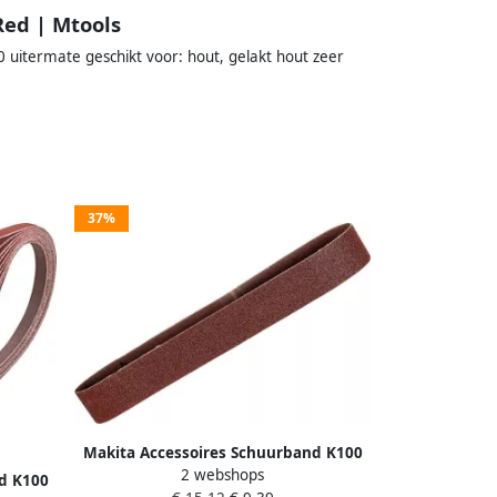
ed | Mtools
itermate geschikt voor: hout, gelakt hout zeer
37%
Makita Accessoires Schuurband K100
2 webshops
30x533 Zwart P-01208
d K100