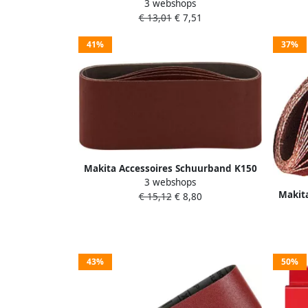
3 webshops
13x533 Red P-43359
€ 13,01
€ 7,51
41%
37%
Makita Accessoires Schuurband K150
3 webshops
76x457 Red P-37144
Makit
€ 15,12
€ 8,80
43%
50%