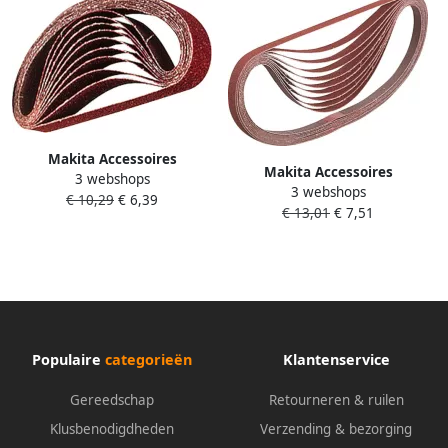
Makita Accessoires
Makita Accessoires
3 webshops
Schuurband K120 30x533
3 webshops
Schuurband K100 13x533
€ 10,29
€ 6,39
Red P-36712
€ 13,01
€ 7,51
Red P-43359
Populaire
categorieën
Klantenservice
Gereedschap
Retourneren & ruilen
Klusbenodigdheden
Verzending & bezorging