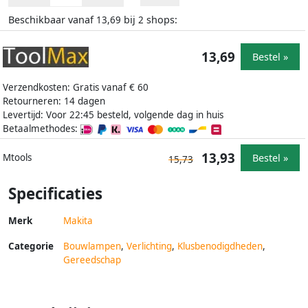
Beschikbaar vanaf
bij
shops:
13,69
2
13,69
Bestel »
Verzendkosten: Gratis vanaf € 60
Retourneren: 14 dagen
Levertijd: Voor 22:45 besteld, volgende dag in huis
Betaalmethodes:
13,93
Bestel »
Mtools
15,73
Specificaties
Merk
Makita
Categorie
Bouwlampen
,
Verlichting
,
Klusbenodigdheden
,
Gereedschap