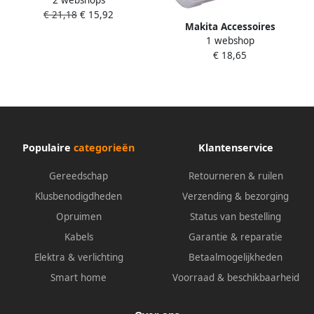
Lampenkap bouwlamp
€ 21,18
€ 15,92
GM00002377
Makita Accessoires
1 webshop
GM00002286 | Lampenkap |
€ 18,65
bouwlamp DML809
GM00002286
Populaire
categorieën
Klantenservice
Gereedschap
Retourneren & ruilen
Klusbenodigdheden
Verzending & bezorging
Opruimen
Status van bestelling
Kabels
Garantie & reparatie
Elektra & verlichting
Betaalmogelijkheden
Smart home
Voorraad & beschikbaarheid