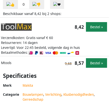
0
Beschikbaar vanaf
bij
shops:
8,42
2
8,42
Bestel »
Verzendkosten: Gratis vanaf € 60
Retourneren: 14 dagen
Levertijd: Voor 22:45 besteld, volgende dag in huis
Betaalmethodes:
8,57
Bestel »
Mtools
9,68
Specificaties
Merk
Makita
Categorie
Bouwlampen
,
Verlichting
,
Klusbenodigdheden
,
Gereedschap