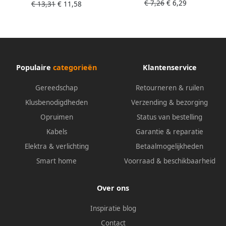
€ 7,26
€ 6,29
GM00002312
€ 13,31
€ 11,58
GM00002376
Populaire
categorieën
Klantenservice
Gereedschap
Retourneren & ruilen
Klusbenodigdheden
Verzending & bezorging
Opruimen
Status van bestelling
Kabels
Garantie & reparatie
Elektra & verlichting
Betaalmogelijkheden
Smart home
Voorraad & beschikbaarheid
Over ons
Inspiratie blog
Contact