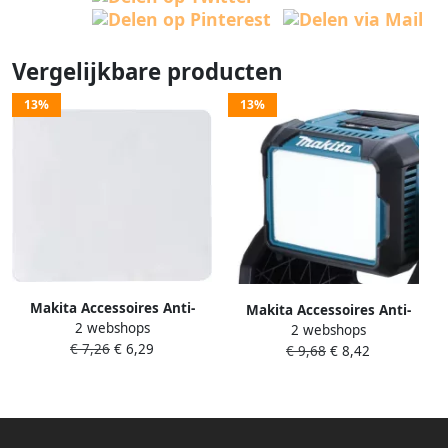
Vergelijkbare producten
13%
13%
Makita Accessoires Anti-
Makita Accessoires Anti-
2 webshops
verblindingsfolie bouwlamp
2 webshops
verblindingsfolie bouwlamp
€ 7,26
€ 6,29
GM00002312
€ 9,68
€ 8,42
GM00002359