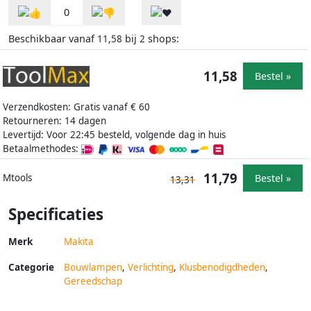
0
Beschikbaar vanaf
bij
shops:
11,58
2
11,58
Bestel »
Verzendkosten: Gratis vanaf € 60
Retourneren: 14 dagen
Levertijd: Voor 22:45 besteld, volgende dag in huis
Betaalmethodes:
11,79
Bestel »
Mtools
13,31
Specificaties
Merk
Makita
Categorie
Bouwlampen
,
Verlichting
,
Klusbenodigdheden
,
Gereedschap