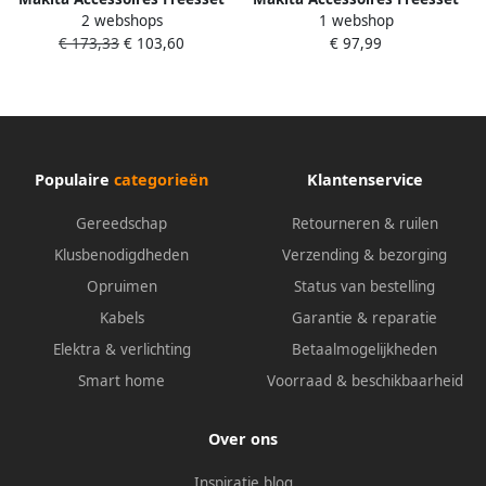
2 webshops
1 webshop
6mm 12Dlg A-87921
12-Dlg 6mm D-57065
€ 173,33
€ 103,60
€ 97,99
Populaire
categorieën
Klantenservice
Gereedschap
Retourneren & ruilen
Klusbenodigdheden
Verzending & bezorging
Opruimen
Status van bestelling
Kabels
Garantie & reparatie
Elektra & verlichting
Betaalmogelijkheden
Smart home
Voorraad & beschikbaarheid
Over ons
Inspiratie blog