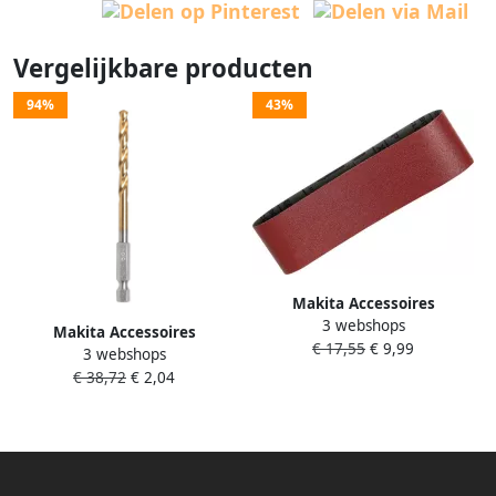
Vergelijkbare producten
94%
43%
Makita Accessoires
3 webshops
Schuurband K120 76x610
Makita Accessoires
€ 17,55
€ 9,99
Red P-37356
3 webshops
Metaalboor HSS-tin 13
€ 38,72
€ 2,04
0x150mm D-15855