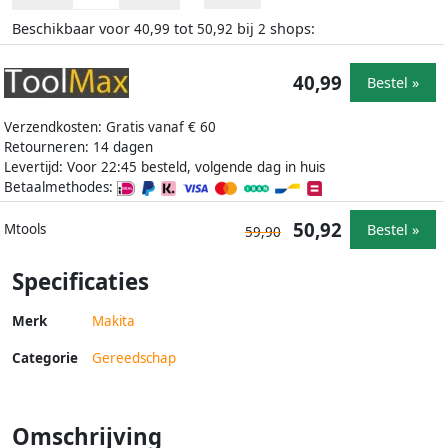
Beschikbaar voor
tot
bij
shops:
40,99
50,92
2
40,99
Bestel »
Verzendkosten: Gratis vanaf € 60
Retourneren: 14 dagen
Levertijd: Voor 22:45 besteld, volgende dag in huis
Betaalmethodes:
50,92
Bestel »
Mtools
59,90
Specificaties
Merk
Makita
Categorie
Gereedschap
Omschrijving