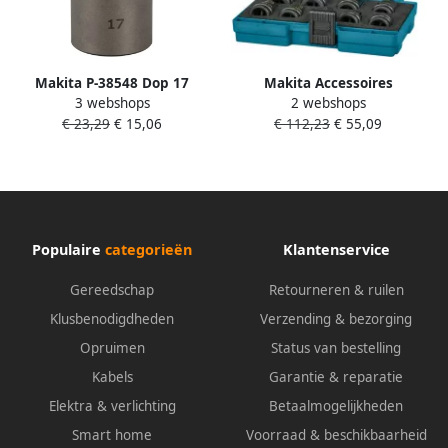
Makita P-38548 Dop 17
Makita Accessoires
3 webshops
2 webshops
0x55mm 1 4" ZK Vorm E |
Krachtdoppenset Impact
€ 23,29
€ 15,06
€ 112,23
€ 55,09
Mtools
Black 1 2” 9-delig E-16570
Populaire
categorieën
Klantenservice
Gereedschap
Retourneren & ruilen
Klusbenodigdheden
Verzending & bezorging
Opruimen
Status van bestelling
Kabels
Garantie & reparatie
Elektra & verlichting
Betaalmogelijkheden
Smart home
Voorraad & beschikbaarheid