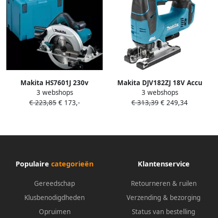
Makita HS7601J 230v
Makita DJV182ZJ 18V Accu
3 webshops
3 webshops
Cirkelzaag | 1200w 190mm
Decoupeerzaag D-greep |
€ 223,85
€ 173,-
€ 313,39
€ 249,34
HS7601J
Zonder accu&apos;s en lader
DJV182ZJ
Populaire
categorieën
Klantenservice
Gereedschap
Retourneren & ruilen
Klusbenodigdheden
Verzending & bezorging
Opruimen
Status van bestelling