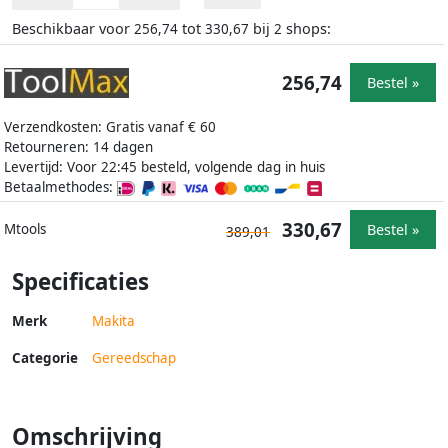
Beschikbaar voor
tot
bij
shops:
256,74
330,67
2
256,74
Bestel »
Verzendkosten: Gratis vanaf € 60
Retourneren: 14 dagen
Levertijd: Voor 22:45 besteld, volgende dag in huis
Betaalmethodes:
330,67
Bestel »
Mtools
389,01
Specificaties
Merk
Makita
Categorie
Gereedschap
Omschrijving