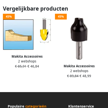
Vergelijkbare producten
45%
45%
Makita Accessoires
2 webshops
Constructiefrees 2 HM S12 D-
Makita Accessoires
€ 85,91
€ 46,84
11863
2 webshops
Constructiefrees 1 HM S12 D-
€ 89,84
€ 48,99
11857
Populaire
categorieën
Klantenservice