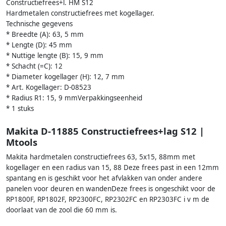
Constructiefrees+l. HM S12
Hardmetalen constructiefrees met kogellager.
Technische gegevens
* Breedte (A): 63, 5 mm
* Lengte (D): 45 mm
* Nuttige lengte (B): 15, 9 mm
* Schacht (=C): 12
* Diameter kogellager (H): 12, 7 mm
* Art. Kogellager: D-08523
* Radius R1: 15, 9 mmVerpakkingseenheid
* 1 stuks
Makita D-11885 Constructiefrees+lag S12 |
Mtools
Makita hardmetalen constructiefrees 63, 5x15, 88mm met
kogellager en een radius van 15, 88 Deze frees past in een 12mm
spantang en is geschikt voor het afvlakken van onder andere
panelen voor deuren en wandenDeze frees is ongeschikt voor de
RP1800F, RP1802F, RP2300FC, RP2302FC en RP2303FC i v m de
doorlaat van de zool die 60 mm is.