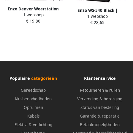
Enzo Denver Weerstation
Enzo WS-540 Black |
1 webshop
huis weergave met
1 webshop
Weerstation | alarmfunctie |
€ 19,80
draadloze buitensensor
€ 28,65
kleurenscherm | Zwart
8150200
8150220
Populaire
categorieën
Klantenservice
Gereedschap
Retourneren & ruilen
Klusbenodigdheden
Verzending & bezorging
Opruimen
Status van bestelling
Kabels
Garantie & reparatie
Elektra & verlichting
Betaalmogelijkheden