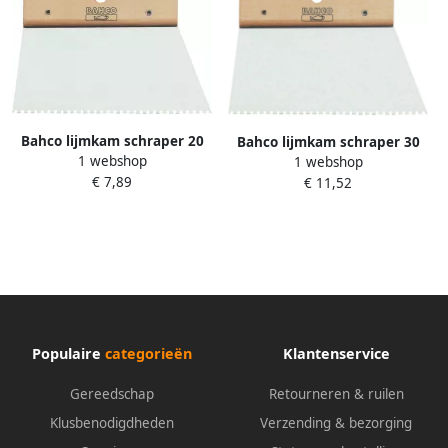
Bahco lijmkam schraper 20
Bahco lijmkam schraper 30
1 webshop
1 webshop
cm | 221302000
cm | 221303000
€ 7,89
€ 11,52
Populaire
categorieën
Klantenservice
Gereedschap
Retourneren & ruilen
Klusbenodigdheden
Verzending & bezorging