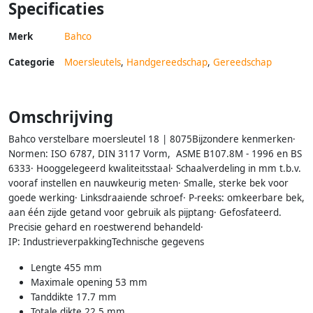
Specificaties
Merk
Bahco
Categorie
Moersleutels
,
Handgereedschap
,
Gereedschap
Omschrijving
Bahco verstelbare moersleutel 18 | 8075Bijzondere kenmerken·
Normen: ISO 6787, DIN 3117 Vorm, ASME B107.8M - 1996 en BS
6333· Hooggelegeerd kwaliteitsstaal· Schaalverdeling in mm t.b.v.
vooraf instellen en nauwkeurig meten· Smalle, sterke bek voor
goede werking· Linksdraaiende schroef· P-reeks: omkeerbare bek,
aan één zijde getand voor gebruik als pijptang· Gefosfateerd.
Precisie gehard en roestwerend behandeld·
IP: IndustrieverpakkingTechnische gegevens
Lengte 455 mm
Maximale opening 53 mm
Tanddikte 17.7 mm
Totale dikte 22.5 mm