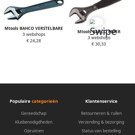
Mtools BAHCO VERSTELBARE
Mtools BAHCO MOER
3 webshops
MOERSLEUTEL 8 DUIM |
3 webshops
PIJPSLEUTEL 10 DUIM ERGO |
€ 24,28
€ 30,33
Populaire
categorieën
Klantenservice
Gereedschap
Retourneren & ruilen
Klusbenodigdheden
Verzending & bezorging
Opruimen
Status van bestelling