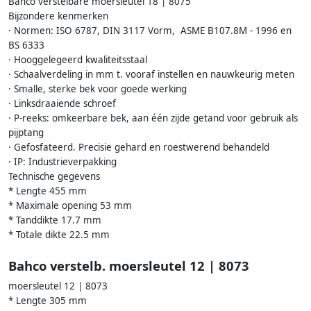
Bahco verstelbare moersleutel 18 | 8075
Bijzondere kenmerken
· Normen: ISO 6787, DIN 3117 Vorm, ASME B107.8M - 1996 en
BS 6333
· Hooggelegeerd kwaliteitsstaal
· Schaalverdeling in mm t. vooraf instellen en nauwkeurig meten
· Smalle, sterke bek voor goede werking
· Linksdraaiende schroef
· P-reeks: omkeerbare bek, aan één zijde getand voor gebruik als
pijptang
· Gefosfateerd. Precisie gehard en roestwerend behandeld
· IP: Industrieverpakking
Technische gegevens
* Lengte 455 mm
* Maximale opening 53 mm
* Tanddikte 17.7 mm
* Totale dikte 22.5 mm
Bahco verstelb. moersleutel 12 | 8073
moersleutel 12 | 8073
* Lengte 305 mm