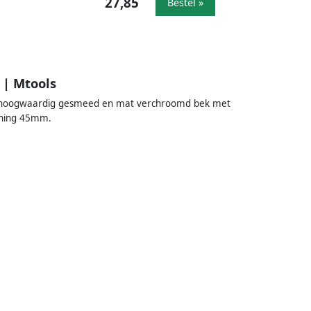
27,85
Bestel »
 | Mtools
ur hoogwaardig gesmeed en mat verchroomd bek met
ening 45mm.