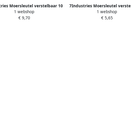
ries Moersleutel verstelbaar 10
7Industries Moersleutel verste
1 webshop
1 webshop
inch | Mtools
inch | Mtools
€ 9,70
€ 5,65