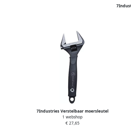
7Indust
7Industries Verstelbaar moersleutel
1 webshop
8inch dunne bek opening 38mm |
€ 27,65
Mtools