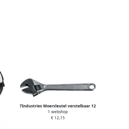
7Industries Moersleutel verstelbaar 12
1 webshop
inch | Mtools
€ 12,15