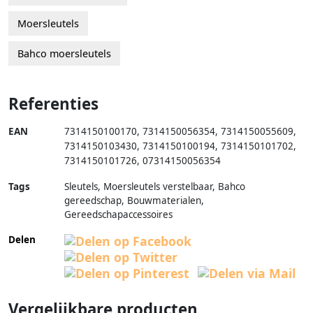
Moersleutels
Bahco moersleutels
Referenties
EAN
7314150100170
,
7314150056354
,
7314150055609
,
7314150103430
,
7314150100194
,
7314150101702
,
7314150101726
,
07314150056354
Tags
Sleutels, Moersleutels verstelbaar, Bahco
gereedschap, Bouwmaterialen,
Gereedschapaccessoires
Delen
Vergelijkbare producten