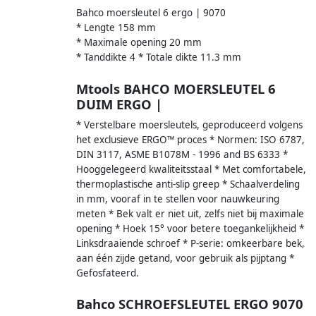
Bahco moersleutel 6 ergo | 9070
* Lengte 158 mm
* Maximale opening 20 mm
* Tanddikte 4 * Totale dikte 11.3 mm
Mtools BAHCO MOERSLEUTEL 6
DUIM ERGO |
* Verstelbare moersleutels, geproduceerd volgens
het exclusieve ERGO™ proces * Normen: ISO 6787,
DIN 3117, ASME B1078M - 1996 and BS 6333 *
Hooggelegeerd kwaliteitsstaal * Met comfortabele,
thermoplastische anti-slip greep * Schaalverdeling
in mm, vooraf in te stellen voor nauwkeuring
meten * Bek valt er niet uit, zelfs niet bij maximale
opening * Hoek 15° voor betere toegankelijkheid *
Linksdraaiende schroef * P-serie: omkeerbare bek,
aan één zijde getand, voor gebruik als pijptang *
Gefosfateerd.
Bahco SCHROEFSLEUTEL ERGO 9070