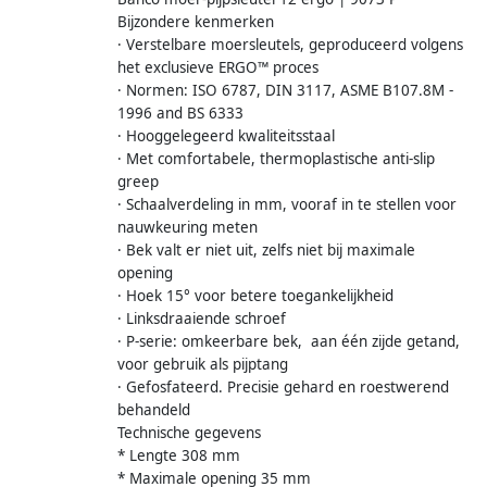
Bijzondere kenmerken
· Verstelbare moersleutels, geproduceerd volgens
het exclusieve ERGO™ proces
· Normen: ISO 6787, DIN 3117, ASME B107.8M -
1996 and BS 6333
· Hooggelegeerd kwaliteitsstaal
· Met comfortabele, thermoplastische anti-slip
greep
· Schaalverdeling in mm, vooraf in te stellen voor
nauwkeuring meten
· Bek valt er niet uit, zelfs niet bij maximale
opening
· Hoek 15° voor betere toegankelijkheid
· Linksdraaiende schroef
· P-serie: omkeerbare bek, aan één zijde getand,
voor gebruik als pijptang
· Gefosfateerd. Precisie gehard en roestwerend
behandeld
Technische gegevens
* Lengte 308 mm
* Maximale opening 35 mm