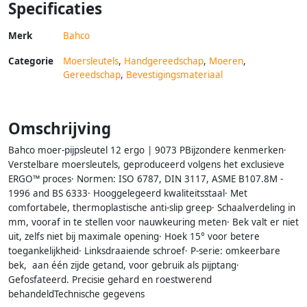
Specificaties
Merk
Bahco
Categorie
Moersleutels
,
Handgereedschap
,
Moeren
,
Gereedschap
,
Bevestigingsmateriaal
Omschrijving
Bahco moer-pijpsleutel 12 ergo | 9073 PBijzondere kenmerken·
Verstelbare moersleutels, geproduceerd volgens het exclusieve
ERGO™ proces· Normen: ISO 6787, DIN 3117, ASME B107.8M -
1996 and BS 6333· Hooggelegeerd kwaliteitsstaal· Met
comfortabele, thermoplastische anti-slip greep· Schaalverdeling in
mm, vooraf in te stellen voor nauwkeuring meten· Bek valt er niet
uit, zelfs niet bij maximale opening· Hoek 15° voor betere
toegankelijkheid· Linksdraaiende schroef· P-serie: omkeerbare
bek, aan één zijde getand, voor gebruik als pijptang·
Gefosfateerd. Precisie gehard en roestwerend
behandeldTechnische gegevens