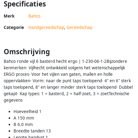
Specificaties
Merk
Bahco
Categorie
Handgereedschap
,
Gereedschap
Omschrijving
Bahco ronde vijl 6 basterd hecht ergo | 1-230-06-1-2Bijzondere
kenmerken· Vijlhecht ontwikkeld volgens het wetenschappelijk
ERGO proces· Voor het vijlen van gaten, mallen en holle
oppervlakken· Vorm: naar de punt taps toelopend· 4" en 6" sterk
taps toelopend, 8" en langer minder sterk taps toelopend· Dubbel
gekapt· Kap types: 1 = basterd, 2 = half-zoet, 3 = zoetTechnische
gegevens
Hoeveelheid 1
A 150 mm
B 6.0 mm
Breedte tanden 13
Lengte handvat 1