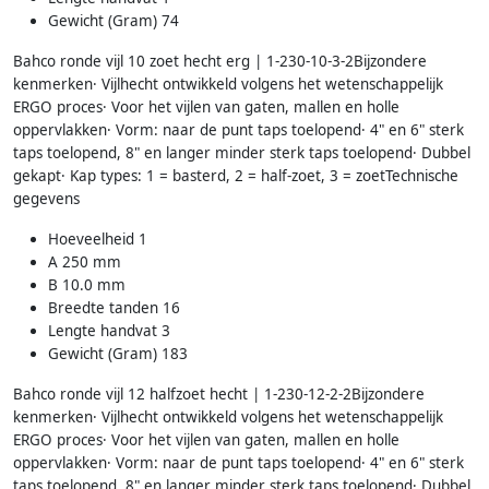
Gewicht (Gram) 74
Bahco ronde vijl 10 zoet hecht erg | 1-230-10-3-2Bijzondere
kenmerken· Vijlhecht ontwikkeld volgens het wetenschappelijk
ERGO proces· Voor het vijlen van gaten, mallen en holle
oppervlakken· Vorm: naar de punt taps toelopend· 4" en 6" sterk
taps toelopend, 8" en langer minder sterk taps toelopend· Dubbel
gekapt· Kap types: 1 = basterd, 2 = half-zoet, 3 = zoetTechnische
gegevens
Hoeveelheid 1
A 250 mm
B 10.0 mm
Breedte tanden 16
Lengte handvat 3
Gewicht (Gram) 183
Bahco ronde vijl 12 halfzoet hecht | 1-230-12-2-2Bijzondere
kenmerken· Vijlhecht ontwikkeld volgens het wetenschappelijk
ERGO proces· Voor het vijlen van gaten, mallen en holle
oppervlakken· Vorm: naar de punt taps toelopend· 4" en 6" sterk
taps toelopend, 8" en langer minder sterk taps toelopend· Dubbel