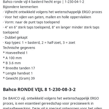
Bahco ronde vijl 4 basterd hecht ergo | 1-230-04-1-2
Bijzondere kenmerken
· Vijlhecht ontwikkeld volgens het wetenschappelijk ERGO proces
· Voor het vijlen van gaten, mallen en holle oppervlakken
· Vorm: naar de punt taps toelopend
· 4" en 6" sterk taps toelopend, 8" en langer minder sterk taps
toelopend
· Dubbel gekapt
· Kap types: 1 = basterd, 2 = half-zoet, 3 = zoet
Technische gegevens
* Hoeveelheid 1
* A 100 mm
* B 3.6 mm
* Breedte tanden 17
* Lengte handvat 1
* Gewicht (Gram) 39
Bahco RONDE VIJL 8 1-230-08-3-2
De BAHCO vijl, ontwikkeld volgens het wetenschappelijk ERGO
proces, is een essentieel gereedschap voor precisiewerk in
metaalbewerking. Deze vijl is speciaal ontworpen voor het vijlen