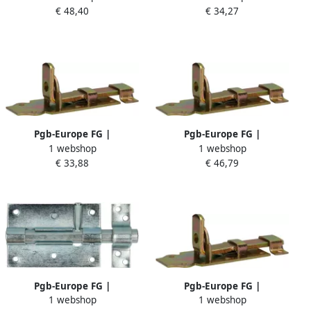
€ 34,27
€ 48,40
50x100 Zn | 12 st
ZnZwart | 10 st
FG03550010501005
FG03550030700805
Pgb-Europe FG |
Pgb-Europe FG |
1 webshop
1 webshop
Hangslotschuif vlak
Hangslotschuif vlak
€ 33,88
€ 46,79
45x2x100 ZnGeel | 10 st
65x2x160 ZnGeel | 10 st
FG03360021005
FG03360021605
Pgb-Europe FG |
Pgb-Europe FG |
1 webshop
1 webshop
Hangslotgrendel 15mm
Hangslotschuif vlak