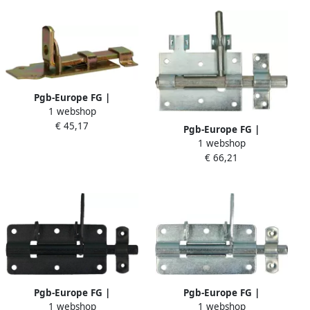
Pgb-Europe FG |
1 webshop
Hangslotschuif vlak
€ 45,17
55x2x140 ZnGeel | 10 st
Pgb-Europe FG |
FG03360021405
1 webshop
Hangslotgrendel 15mm
€ 66,21
70x100 Zn | 12 st
FG03560010701005
Pgb-Europe FG |
Pgb-Europe FG |
1 webshop
1 webshop
Hangslotgrendel 10mm
Hangslotgrendel 70x80