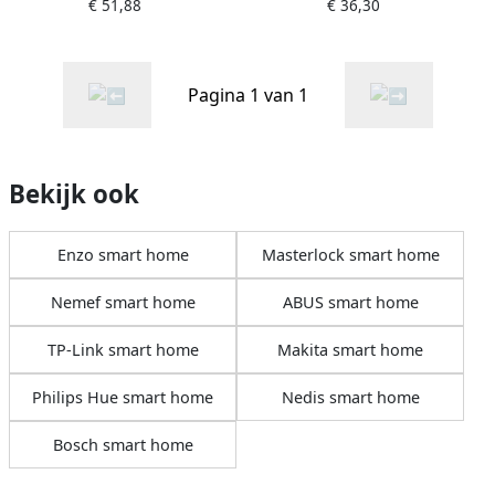
€ 51,88
€ 36,30
100x75 Zn | 12 st
55x2x120 ZnGeel | 10 st
FG03540011000755
FG03360021205
Pagina 1 van 1
Bekijk ook
Enzo smart home
Masterlock smart home
Nemef smart home
ABUS smart home
TP-Link smart home
Makita smart home
Philips Hue smart home
Nedis smart home
Bosch smart home