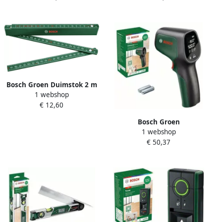
Batterijen 06036832Z0
Bosch Groen Duimstok 2 m
1 webshop
1600A02ET4
€ 12,60
Bosch Groen
1 webshop
Thermodetector
€ 50,37
UniversalTemp 0603683101