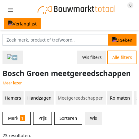
Wis filters
Alle filters
Bosch Groen meetgereedschappen
Meer lezen
Hamers
Handzagen
Meetgereedschappen
Rolmaten
S
Merk
1
Prijs
Sorteren
Wis
23 resultaten: