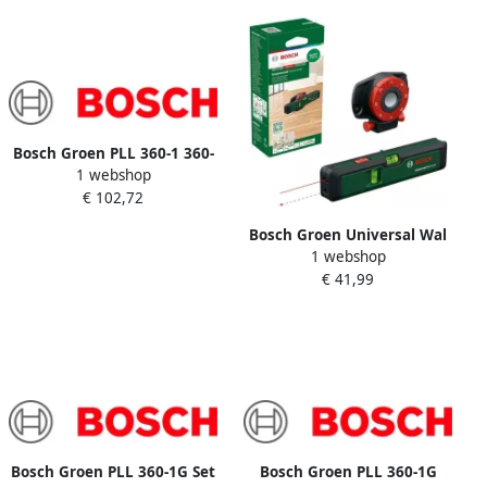
Bosch Groen PLL 360-1 360-
1 webshop
lijnlaser | 2x Alkaline LR06
€ 102,72
AA + Opbergetui
0603663LZ0
Bosch Groen Universal Wal
1 webshop
lLevel Lijnlaser | 2x Alkaline
€ 41,99
LR03 AAA + Wandhouder +
Pinnen 0603663JZ0
Bosch Groen PLL 360-1G Set
Bosch Groen PLL 360-1G