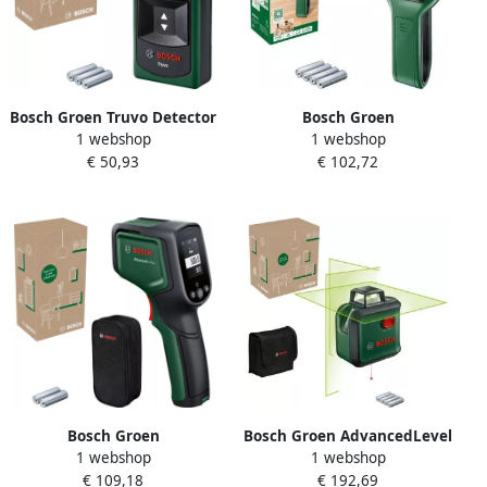
Bosch Groen Truvo Detector
Bosch Groen
1 webshop
1 webshop
| Inclusief Batterijen
UniversalDetect Detector |
€ 50,93
€ 102,72
06036812Z0
Inclusief Batterijen
06036813Z0
Bosch Groen
Bosch Groen AdvancedLevel
1 webshop
1 webshop
AdvancedTemp
360°-lijnlaser | Inclusief
€ 109,18
€ 192,69
Thermodetector | Inclusief
Batterijen 0603663BZ0