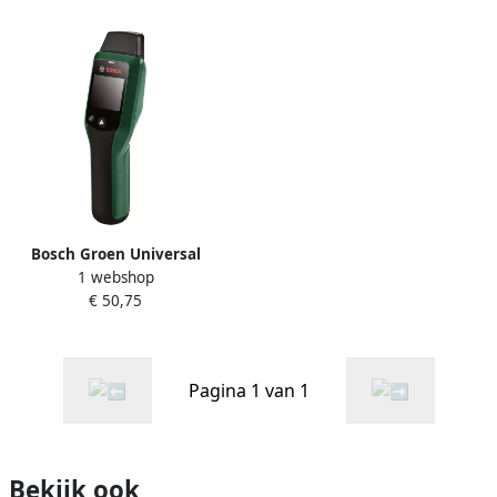
Bosch Groen Universal
1 webshop
Humid Houtvochtmeter |
€ 50,75
Incl 3 x 1 5 V Lr03 (AAA)
Batterijen | In doos
0603688000
Pagina 1 van 1
Bekijk ook