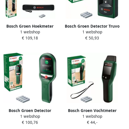
Bosch Groen Hoekmeter
Bosch Groen Detector Truvo
1 webshop
1 webshop
UniversalAngle 0603676001
0603681205
€ 109,18
€ 50,93
Bosch Groen Detector
Bosch Groen Vochtmeter
1 webshop
1 webshop
UniversalDetect
UniversalHumid
€ 100,76
€ 44,-
0603681301
0603688001