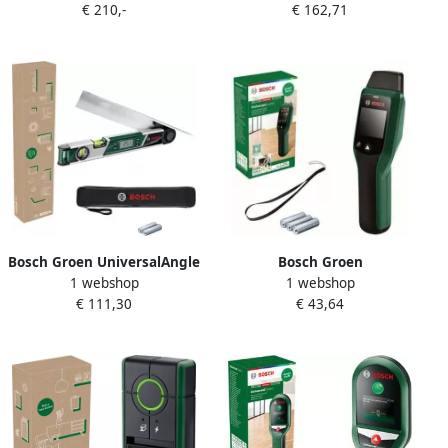
€ 210,-
€ 162,71
Batterijen & Statief
Batterijen 0603663EZ0
0603663BZ1
Bosch Groen UniversalAngle
Bosch Groen
1 webshop
1 webshop
Hoekmeter | Inclusief
UniversalHumid
€ 111,30
€ 43,64
Batterijen 06036760Z1
Vochtmeter | Inclusief
Batterijen 06036880Z0