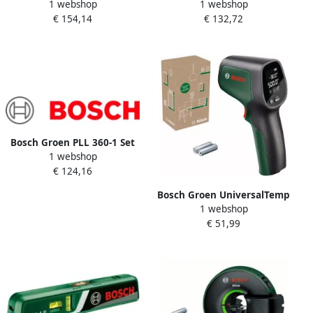
1 webshop
1 webshop
360-lijnlaser |
360-lijnlaser |
€ 154,14
€ 132,72
Geïntegreerde Li-ion
Geïntegreerde Li-ion
Batterij + Opbergetui +
Batterij + Opbergetui
Statief 1 2 m 0603663MZ1
0603663MZ0
Bosch Groen PLL 360-1 Set
1 webshop
360-lijnlaser | 2x Alkaline
€ 124,16
LR06 AA + Statief 1 2 m +
Opbergetui 0603663LZ1
Bosch Groen UniversalTemp
1 webshop
Thermodetector | Inclusief
€ 51,99
Batterijen 06036831Z0