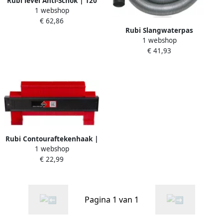
Rubi level Anti-Schok | 120
1 webshop
cm 76935
€ 62,86
Rubi Slangwaterpas
1 webshop
Kompleet | Set van 2 Buizen
€ 41,93
en 20 mtr Slang 70965
Rubi Contouraftekenhaak |
1 webshop
25 cm 70925
€ 22,99
Pagina 1 van 1