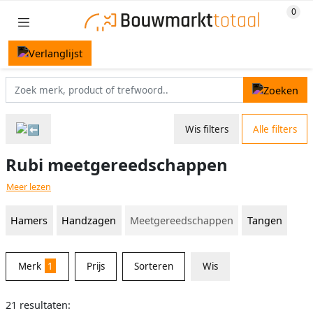
Wis filters
Alle filters
Rubi meetgereedschappen
Meer lezen
Hamers
Handzagen
Meetgereedschappen
Tangen
Merk
1
Prijs
Sorteren
Wis
21 resultaten: