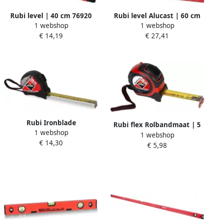
Rubi level | 40 cm 76920
Rubi level Alucast | 60 cm
1 webshop
1 webshop
76938
€ 14,19
€ 27,41
Rubi Ironblade
Rubi flex Rolbandmaat | 5
1 webshop
Rolbandmaat | 8 m | 25 mm
1 webshop
m | 19 mm 75901
€ 14,30
75905
€ 5,98