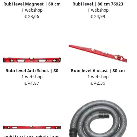
Rubi level Magneet | 60 cm
Rubi level | 80 cm 76923
1 webshop
1 webshop
76930
€ 23,06
€ 24,99
Rubi level Anti-Schok | 80
Rubi level Alucast | 80 cm
1 webshop
1 webshop
cm 76933
76939
€ 41,87
€ 42,36