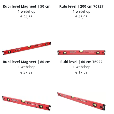
Rubi level Magneet | 50 cm
Rubi level | 200 cm 76927
1 webshop
1 webshop
76929
€ 24,66
€ 46,05
Rubi level Magneet | 80 cm
Rubi level | 60 cm 76922
1 webshop
1 webshop
76931
€ 37,89
€ 17,59