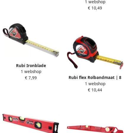
1 webshop
Rolbandmaat | 5 m | 25 mm
€ 10,49
| Dubbele Markering 75909
Rubi Ironblade
1 webshop
Rolbandmaat | 5 m | 19 mm
Rubi flex Rolbandmaat | 8
€ 7,99
75904
1 webshop
m | 25 mm 75902
€ 10,44