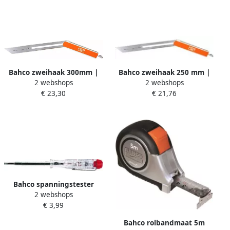
Bahco zweihaak 300mm |
Bahco zweihaak 250 mm |
2 webshops
2 webshops
9574-300
9574-250
€ 23,30
€ 21,76
Bahco spanningstester
2 webshops
3.5x100150-250 | 806-1-2
€ 3,99
Bahco rolbandmaat 5m