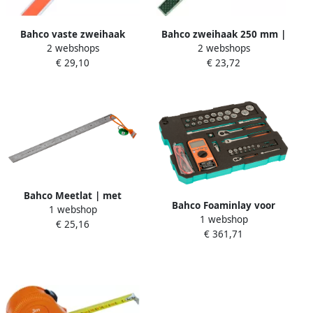
Bahco vaste zweihaak
Bahco zweihaak 250 mm |
2 webshops
2 webshops
250mm 45 en 135 | 9575-
9572-250
€ 29,10
€ 23,72
250
Bahco Meetlat | met
Bahco Foaminlay voor
1 webshop
Dyneema koord |
1 webshop
4750RCHDW01 met doppen
€ 25,16
roestvaststaal | metisch |
€ 361,71
en toebehoren 1 4" & 1 2"
300 mm TAHSR300-MM
en multimeter 51-delig
FF2C01