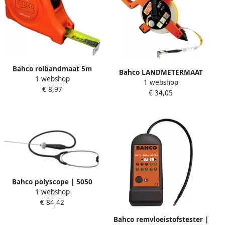
Bahco rolbandmaat 5m
Bahco LANDMETERMAAT
1 webshop
19mm | MTG-5-19
1 webshop
50MTR FIB.LTS-50
€ 8,97
€ 34,05
Bahco polyscope | 5050
1 webshop
€ 84,42
Bahco remvloeistofstester |