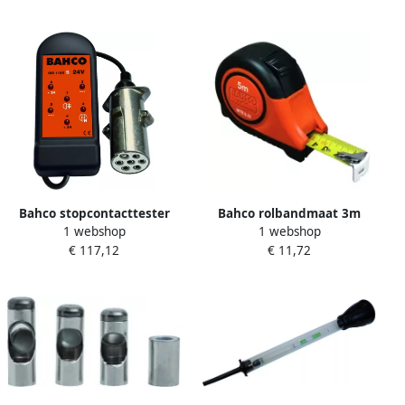
mechanisch | metrisch en
inch-maten TAH1150-1 2H P
Bahco stopcontacttester
Bahco rolbandmaat 3m
1 webshop
1 webshop
24v 7 pin inch s | BELT247S
16mm magnetisch | MTB-3-
€ 117,12
€ 11,72
16-M