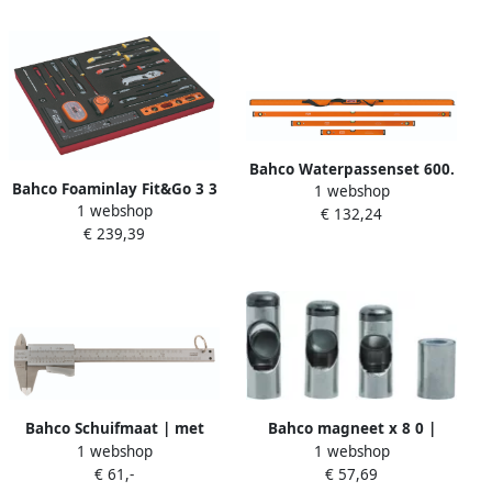
Bahco Waterpassenset 600.
Bahco Foaminlay Fit&Go 3 3
1 webshop
1200. 1800 mm 3-delig in
1 webshop
met schroevendraaiers |
€ 132,24
tas 416-SET+BAG
€ 239,39
meetgereedschap en bits
50-delig FF1A66
Bahco Schuifmaat | met
Bahco magneet x 8 0 |
1 webshop
1 webshop
veiligheidsring |
BE200MAG80
€ 61,-
€ 57,69
roestvaststaal |