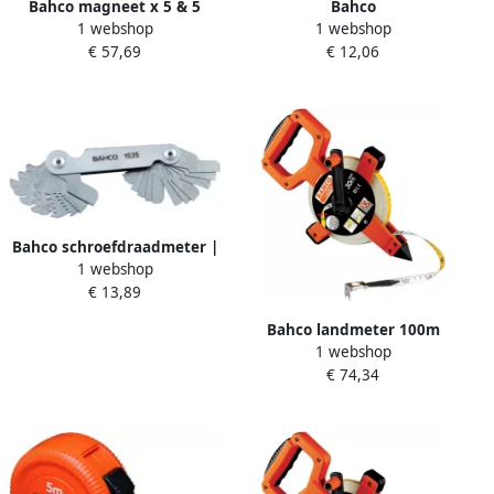
Bahco magneet x 5 & 5
Bahco
1 webshop
1 webshop
8mm | BE200MAG55
antivriesmiddeltester |
€ 57,69
€ 12,06
BE401
Bahco schroefdraadmeter |
1 webshop
1535
€ 13,89
Bahco landmeter 100m
1 webshop
imperial | LTS-100-E
€ 74,34