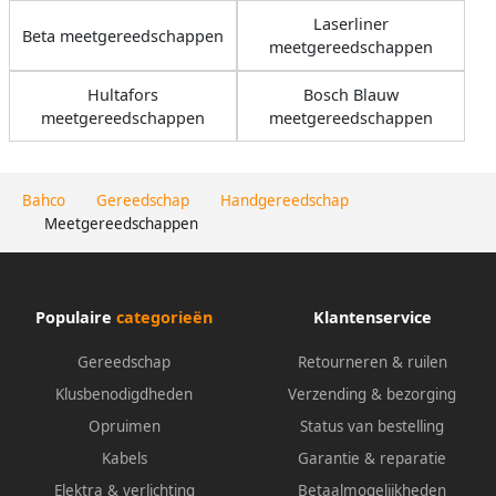
Laserliner
Beta meetgereedschappen
meetgereedschappen
Hultafors
Bosch Blauw
meetgereedschappen
meetgereedschappen
Bahco
Gereedschap
Handgereedschap
Meetgereedschappen
Populaire
categorieën
Klantenservice
Gereedschap
Retourneren & ruilen
Klusbenodigdheden
Verzending & bezorging
Opruimen
Status van bestelling
Kabels
Garantie & reparatie
Elektra & verlichting
Betaalmogelijkheden