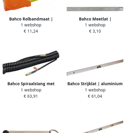
Bahco Rolbandmaat |
Bahco Meetlat |
1 webshop
1 webshop
kunststof casette | klasse II
roestvaststaal | metisch |
€ 11,24
€ 3,10
| metrisch en inch-maten |
1000 mm SR1000-MM
breedte 25 mm | 8 m MTG-
8-25-E
Bahco Spiraalslang met
Bahco Strijklat | aluminium
1 webshop
1 webshop
draadconnector 10 mm | 10
| recht | greeploos | 2000
€ 63,91
€ 61,04
m BPH1010A
mm 486-2000WH