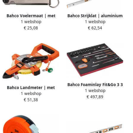
Bahco Voelermaat | met
Bahco Strijklat | aluminium
1 webshop
1 webshop
veiligheidsring | 0.03-1.00
| recht | 1800 mm 486-1800
€ 25,08
€ 62,54
mm | 26 bladen | 100 mm
TAH1544
Bahco Foaminlay Fit&Go 3 3
Bahco Landmeter | met
1 webshop
met doppen en toebehoren
1 webshop
Dyneema koord | nylon
€ 497,89
1 2" | schuifmaat en bits 71-
€ 51,38
gecoate band | open
delig FF1A142
cassette | klasse II |
metrisch | breedte 13 mm |
30 m TAHLTS-30