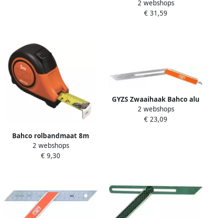
2 webshops
25mm rvs | MTS-5-25
€ 31,59
GYZS Zwaaihaak Bahco alu
2 webshops
st.200mm
€ 23,09
Bahco rolbandmaat 8m
2 webshops
25mm magn | MTB-8-25-M
€ 9,30