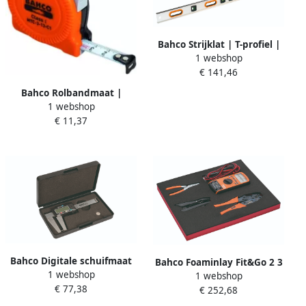
Bahco Strijklat | T-profiel |
1 webshop
1500 mm 496-1500
€ 141,46
Bahco Rolbandmaat |
1 webshop
kunststof casette | compact
€ 11,37
| klasse-I | metrisch |
breedte 16 mm | 5 m MTC-
5-16-C1
Bahco Digitale schuifmaat
Bahco Foaminlay Fit&Go 2 3
1 webshop
voor remschijven BBR420
1 webshop
kabeltangen en
€ 77,38
€ 252,68
multimeterset 4-delig
FF1F5006