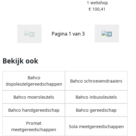
1 webshop
BBR110
€ 100,41
Pagina 1 van 3
Bekijk ook
Bahco
Bahco schroevendraaiers
dopsleutelgereedschappen
Bahco moersleutels
Bahco inbussleutels
Bahco handgereedschap
Bahco gereedschap
Promat
Sola meetgereedschappen
meetgereedschappen