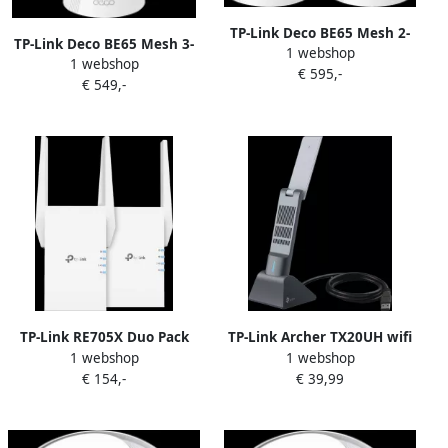
TP-Link Deco BE65 Mesh 2-
TP-Link Deco BE65 Mesh 3-
1 webshop
pack
1 webshop
pack
€ 595,-
€ 549,-
TP-Link RE705X Duo Pack
TP-Link Archer TX20UH wifi
1 webshop
1 webshop
6 adapter
€ 154,-
€ 39,99