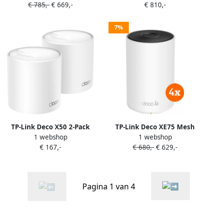
€ 785,-
€ 669,-
€ 810,-
7%
TP-Link Deco X50 2-Pack
TP-Link Deco XE75 Mesh
1 webshop
1 webshop
Wifi 6E 4-pack
€ 167,-
€ 680,-
€ 629,-
Pagina 1 van 4