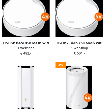
TP-Link Deco X50 Mesh Wifi
TP-Link Deco X50 Mesh Wifi
1 webshop
1 webshop
6 PoE 4-Pack
6 PoE 5-Pack
€ 482,-
€ 601,-
3%