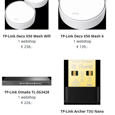
TP-Link Deco X50 Mesh Wifi
TP-Link Deco X50 Mesh 6
1 webshop
1 webshop
6 PoE 2-Pack
PoE
€ 258,-
€ 139,-
TP-Link Omada TL-SG3428
1 webshop
€ 224,-
TP-Link Archer T3U Nano