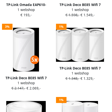
TP-Link Omada EAP610-
TP-Link Deco BE85 Wifi 7
1 webshop
1 webshop
Outdoor
Mesh (4-pack)
€ 193,-
€ 1.598,-
€ 1.549,-
3%
1%
TP-Link Deco BE85 Wifi 7
1 webshop
Mesh (3-pack)
TP-Link Deco BE85 Wifi 7
€ 1.348,-
€ 1.329,-
1 webshop
Mesh (5-pack)
€ 2.147,-
€ 2.069,-
1%