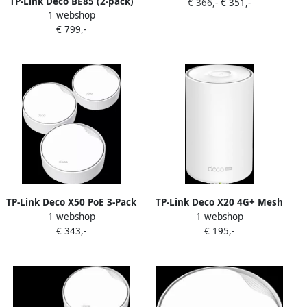
TP-Link Deco BE85 (2-pack)
€ 366,-
€ 351,-
1 webshop
€ 799,-
TP-Link Deco X50 PoE 3-Pack
TP-Link Deco X20 4G+ Mesh
1 webshop
1 webshop
router
€ 343,-
€ 195,-