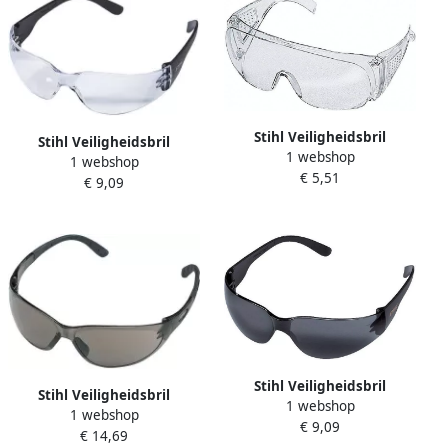
Stihl Veiligheidsbril
Stihl Veiligheidsbril
1 webshop
Function Standard | helder
1 webshop
Function Light | helder
€ 5,51
00008840367
€ 9,09
00008840361
Stihl Veiligheidsbril
Stihl Veiligheidsbril
1 webshop
Function Light | getint
1 webshop
Dynamic Contrast | zwart
€ 9,09
00008840362
€ 14,69
00008840365