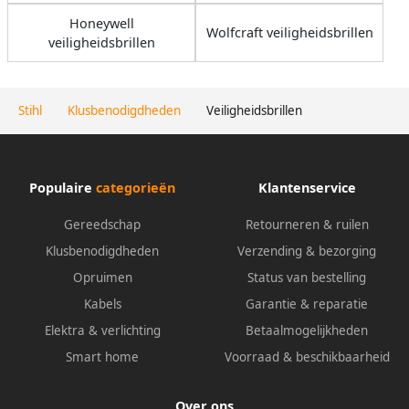
Honeywell
Wolfcraft veiligheidsbrillen
veiligheidsbrillen
Stihl
Klusbenodigdheden
Veiligheidsbrillen
Populaire
categorieën
Klantenservice
Gereedschap
Retourneren & ruilen
Klusbenodigdheden
Verzending & bezorging
Opruimen
Status van bestelling
Kabels
Garantie & reparatie
Elektra & verlichting
Betaalmogelijkheden
Smart home
Voorraad & beschikbaarheid
Over ons