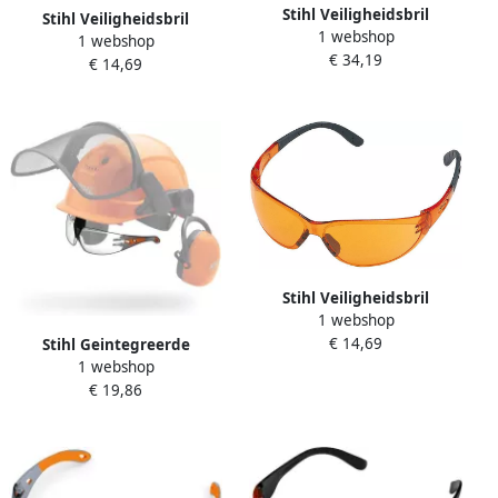
Stihl Veiligheidsbril
Stihl Veiligheidsbril
1 webshop
Ultrasonic | helder
1 webshop
Dynamic Contrast | geel
€ 34,19
00008840359
€ 14,69
8840363
Stihl Veiligheidsbril
1 webshop
Dynamic Contrast | oranje
€ 14,69
8840364
Stihl Geintegreerde
1 webshop
veiligheidsbril |
€ 19,86
Integreerbaar 8840182