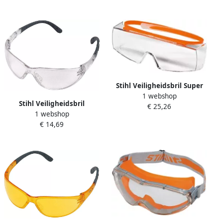
Stihl Veiligheidsbril Super
1 webshop
OTG | helder 00008840358
Stihl Veiligheidsbril
€ 25,26
1 webshop
Dynamic Contrast | helder
€ 14,69
00008840366