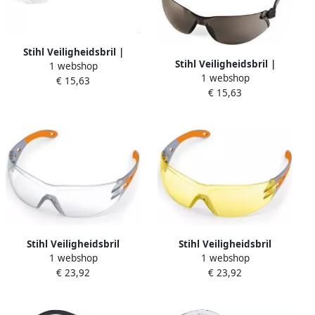
Stihl Veiligheidsbril |
Stihl Veiligheidsbril |
1 webshop
FUNCTION Slim | helder
1 webshop
FUNCTION Slim | getint
€ 15,63
00008840377
€ 15,63
8840378
Stihl Veiligheidsbril
Stihl Veiligheidsbril
1 webshop
1 webshop
Dynamic Light Plus | helder
Dynamic Light Plus | geel
€ 23,92
€ 23,92
00008840370
8840372