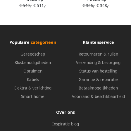
€ 549,-
€ 511,-
€ 366,-
€ 348,-
Populaire
categorieën
Klantenservice
Gereedschap
Retourneren & ruilen
Klusbenodigdheden
Verzending & bezorging
Opruimen
Status van bestelling
Kabels
Garantie & reparatie
Elektra & verlichting
Betaalmogelijkheden
Smart home
Voorraad & beschikbaarheid
Over ons
Inspiratie blog