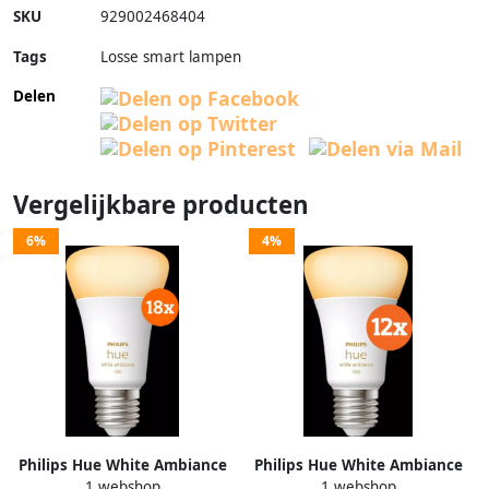
SKU
929002468404
Tags
Losse smart lampen
Delen
Vergelijkbare producten
6%
4%
Philips Hue White Ambiance
Philips Hue White Ambiance
1 webshop
1 webshop
E27 1100lm 18-pack
E27 1100lm 12-pack