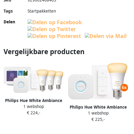
Tags
Startpakketten
Delen
Vergelijkbare producten
Philips Hue White Ambiance
1 webshop
Starter Pack E27 3-pack +
Philips Hue White Ambiance
€ 224,-
dimmer + Bridge + Google
1 webshop
Starter Pack E27 met 6
Nest Hub 2
€ 225,-
lampen dimmer + bridge