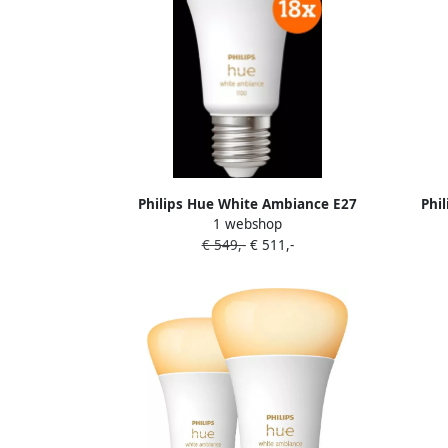
Philips Hue White Ambiance E27
Phi
1 webshop
1100lm 18-pack
€ 549,-
€ 511,-