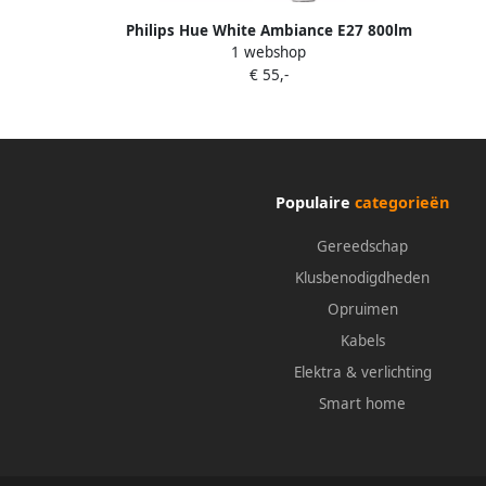
Philips Hue White Ambiance E27 800lm
1 webshop
Duo pack
€ 55,-
Populaire
categorieën
Gereedschap
Klusbenodigdheden
Opruimen
Kabels
Elektra & verlichting
Smart home