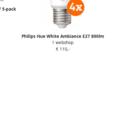
7 5-pack
Philips Hue White Ambiance E27 800lm
1 webshop
4-pack
€ 110,-