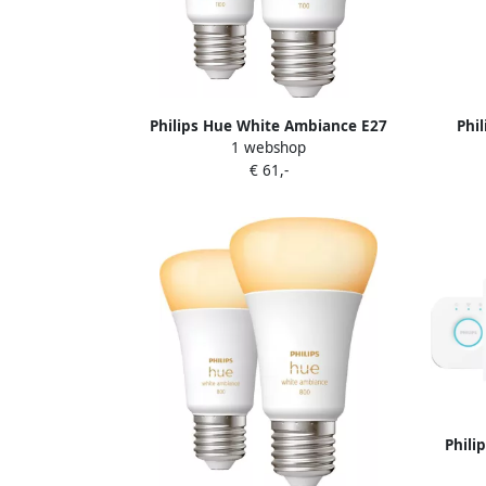
Philips Hue White Ambiance E27
Phi
1 webshop
1100lm Duo pack
€ 61,-
Phili
Pack