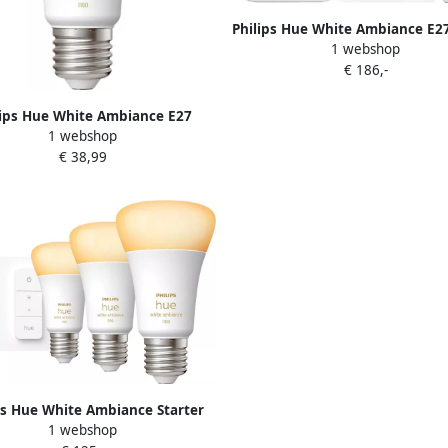
Philips Hue White Ambiance E2
1 webshop
+ dimmer + bridge
€ 186,-
lips Hue White Ambiance E27
1 webshop
1100lm Losse lamp
€ 38,99
ps Hue White Ambiance Starter
1 webshop
 E27 met 3 lampen dimmer +