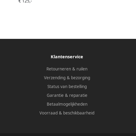
€ 125,-
Bridge
Klantenservice
Retourneren & ruilen
Verzending & bezorging
Status van bestelling
Garantie & reparatie
Betaalmogelijkheden
Voorraad & beschikbaarheid