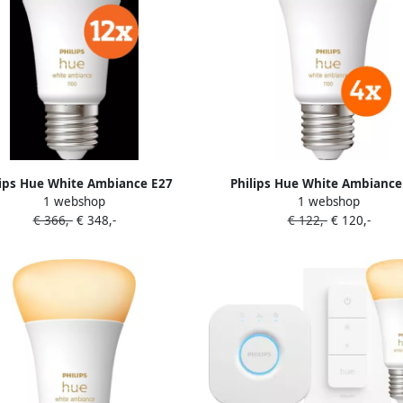
lips Hue White Ambiance E27
Philips Hue White Ambiance
1 webshop
1 webshop
1100lm 12-pack
1100lm 4-pack
€ 366,-
€ 348,-
€ 122,-
€ 120,-