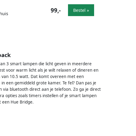
99,-
Bestel »
huis
pack
van 3 smart lampen die licht geven in meerdere
 kiest voor warm licht als je wilt relaxen of dineren en
en van 10.5 watt. Dat komt overeen met een
 in een gemiddeld grote kamer. Te fel? Dan pas je
via bluetooth direct aan je telefoon. Zo ga je direct
a opties zoals timers instellen of je smart lampen
t een Hue Bridge.