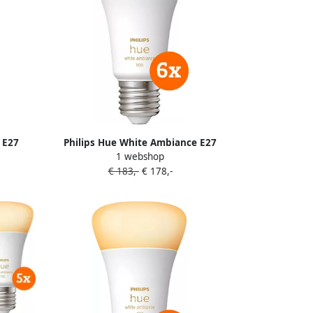
 E27
Philips Hue White Ambiance E27
1 webshop
1100lm 6-pack
€ 183,-
€ 178,-