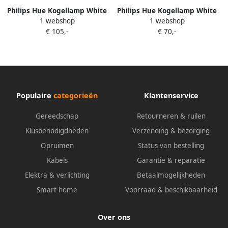
Philips Hue Kogellamp White
Philips Hue Kogellamp White
1 webshop
1 webshop
E14 6-pack
E14 4-pack
€ 105,-
€ 70,-
Populaire
categorieën
Klantenservice
Gereedschap
Retourneren & ruilen
Klusbenodigdheden
Verzending & bezorging
Opruimen
Status van bestelling
Kabels
Garantie & reparatie
Elektra & verlichting
Betaalmogelijkheden
Smart home
Voorraad & beschikbaarheid
Over ons