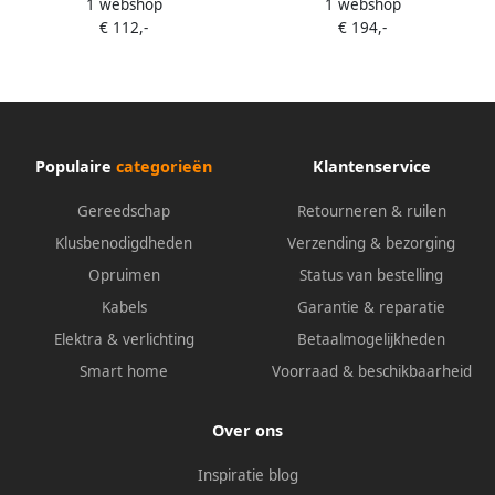
1 webshop
1 webshop
White Ambiance E14 4-pack
White and Color E14 4-pack
€ 112,-
€ 194,-
Populaire
categorieën
Klantenservice
Gereedschap
Retourneren & ruilen
Klusbenodigdheden
Verzending & bezorging
Opruimen
Status van bestelling
Kabels
Garantie & reparatie
Elektra & verlichting
Betaalmogelijkheden
Smart home
Voorraad & beschikbaarheid
Over ons
Inspiratie blog