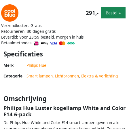
291,-
Bestel »
Verzendkosten: Gratis
Retourneren: 30 dagen gratis
Levertijd: Voor 23:59 besteld, morgen in huis
Betaalmethodes:
Specificaties
Merk
Philips Hue
Categorie
Smart lampen
,
Lichtbronnen
,
Elektra & verlichting
Omschrijving
Philips Hue Luster kogellamp White and Color
E14 6-pack
De Philips Hue White and Color E14 smart lampen geven in alle
kleuren van de regenboog én meerdere tinten wit licht. Zo zorg je