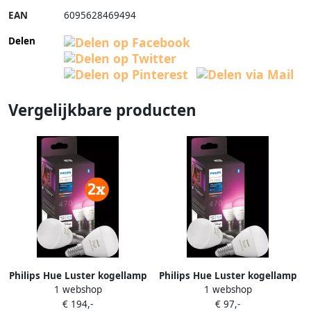
EAN
6095628469494
Delen
Vergelijkbare producten
Philips Hue Luster kogellamp
Philips Hue Luster kogellamp
1 webshop
1 webshop
White and Color E14 4-pack
White and Color E14 2-pack
€ 194,-
€ 97,-