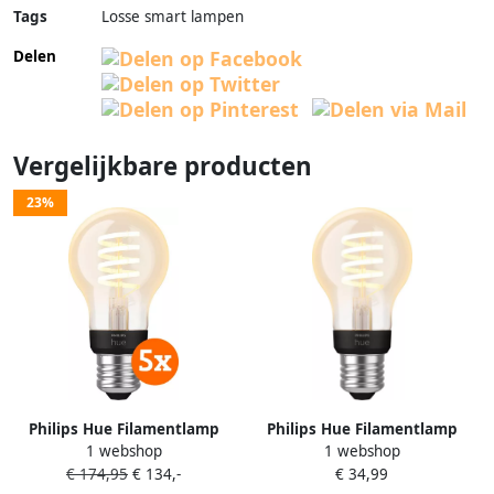
Tags
Losse smart lampen
Delen
Vergelijkbare producten
23%
Philips Hue Filamentlamp
Philips Hue Filamentlamp
1 webshop
1 webshop
White Ambiance Standaard
White Ambiance Standaard
€ 174,95
€ 134,-
€ 34,99
E27 5-pack
E27