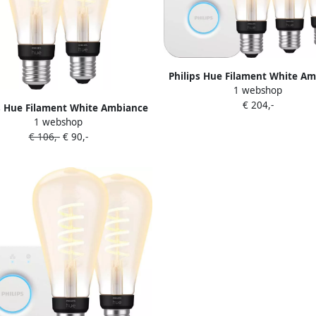
Philips Hue Filament White A
1 webshop
Edison XL 3-Pack + Bridg
€ 204,-
s Hue Filament White Ambiance
1 webshop
Edison XL 2-pack
€ 106,-
€ 90,-