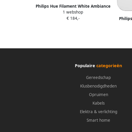
Philips Hue Filament White Ambiance
1 webshop
Edison XL 3-pack + dimme
€ 184,-
Philip
Populaire
categorieën
Gereedschap
Klusbenodigdheden
Opruimen
Kabels
Elektra & verlichting
Smart home