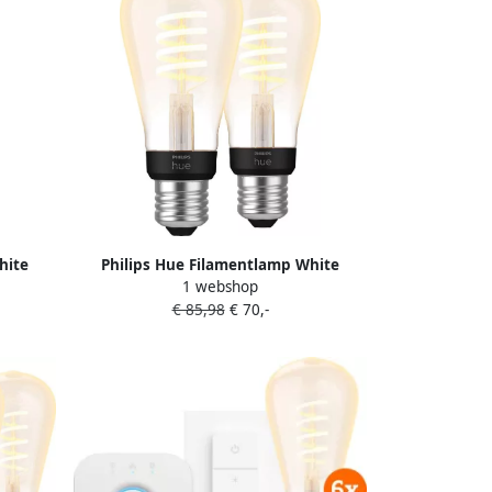
hite
Philips Hue Filamentlamp White
1 webshop
Ambiance Edison E27 2-pack
€ 85,98
€ 70,-