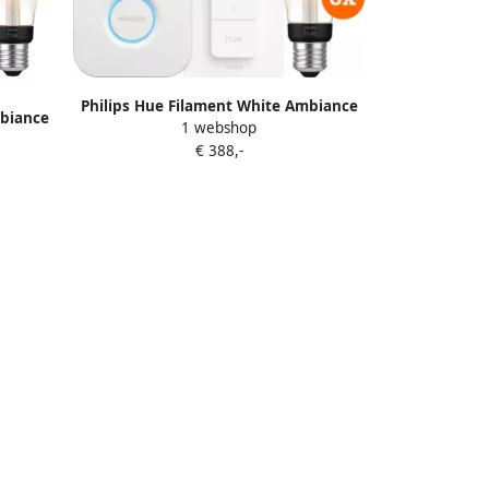
Philips Hue Filament White Ambiance
mbiance
1 webshop
Edison XL 6-Pack Startpakket
e
€ 388,-