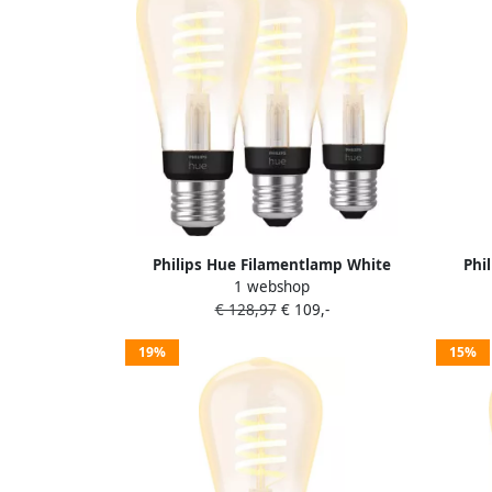
Philips Hue Filamentlamp White
Phi
1 webshop
Ambiance Edison E27 3-pack
A
€ 128,97
€ 109,-
19%
15%