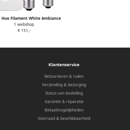
s Hue Filament White Ambiance
1 webshop
Edison XL 2-Pack + Bridge
€ 151,-
Klantenservice
Retourneren & ruilen
Verzending & bezorging
Status van bestelling
Garantie & reparatie
Betaalmogelijkheden
Voorraad & beschikbaarheid