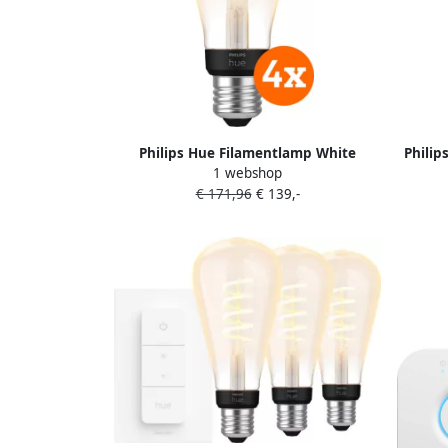
Philips Hue Filamentlamp White
Philip
1 webshop
Ambiance Edison E27 4-pack
€ 171,96
€ 139,-