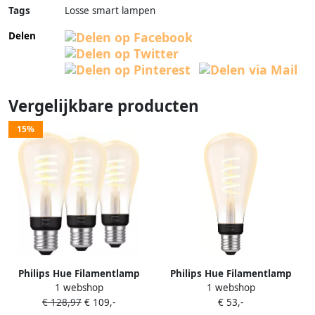
Tags
Losse smart lampen
Delen
Vergelijkbare producten
15%
Philips Hue Filamentlamp
Philips Hue Filamentlamp
1 webshop
1 webshop
White Ambiance Edison E27
White Ambiance Edison XL
€ 128,97
€ 109,-
€ 53,-
3-pack
ST72 E27