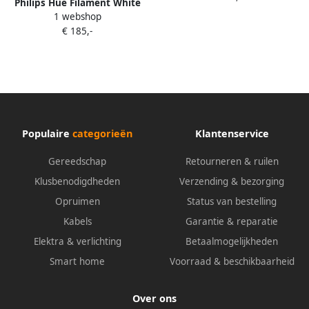
Philips Hue Filament White
1 webshop
Ambiance Standaard 4-Pack +
€ 185,-
Bridge
Populaire
categorieën
Klantenservice
Gereedschap
Retourneren & ruilen
Klusbenodigdheden
Verzending & bezorging
Opruimen
Status van bestelling
Kabels
Garantie & reparatie
Elektra & verlichting
Betaalmogelijkheden
Smart home
Voorraad & beschikbaarheid
Over ons