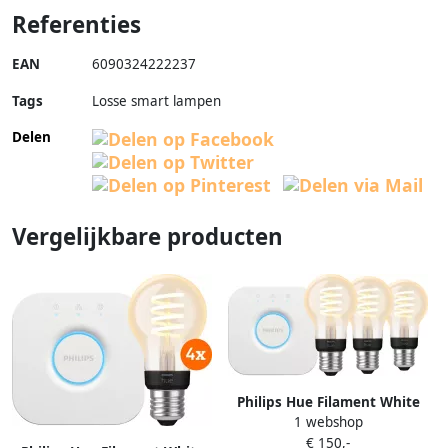
Referenties
EAN
6090324222237
Tags
Losse smart lampen
Delen
Vergelijkbare producten
Philips Hue Filament White
1 webshop
Ambiance Standaard 3-Pack +
€ 150,-
Bridge