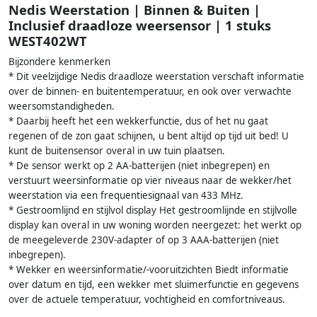
Nedis Weerstation | Binnen & Buiten |
Inclusief draadloze weersensor | 1 stuks
WEST402WT
Bijzondere kenmerken
* Dit veelzijdige Nedis draadloze weerstation verschaft informatie
over de binnen- en buitentemperatuur, en ook over verwachte
weersomstandigheden.
* Daarbij heeft het een wekkerfunctie, dus of het nu gaat
regenen of de zon gaat schijnen, u bent altijd op tijd uit bed! U
kunt de buitensensor overal in uw tuin plaatsen.
* De sensor werkt op 2 AA-batterijen (niet inbegrepen) en
verstuurt weersinformatie op vier niveaus naar de wekker/het
weerstation via een frequentiesignaal van 433 MHz.
* Gestroomlijnd en stijlvol display Het gestroomlijnde en stijlvolle
display kan overal in uw woning worden neergezet: het werkt op
de meegeleverde 230V-adapter of op 3 AAA-batterijen (niet
inbegrepen).
* Wekker en weersinformatie/-vooruitzichten Biedt informatie
over datum en tijd, een wekker met sluimerfunctie en gegevens
over de actuele temperatuur, vochtigheid en comfortniveaus.