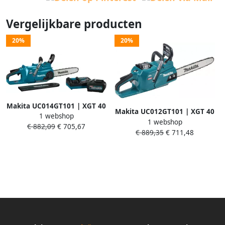
Vergelijkbare producten
20%
20%
Makita UC014GT101 | XGT 40
Makita UC012GT101 | XGT 40
1 webshop
V Max kettingzaag 30 cm | 5
1 webshop
V Max kettingzaag 40 cm | 5
€ 882,09
€ 705,67
0 Ah accu (1 st) | snellader |
€ 889,35
€ 711,48
0 Ah accu (1 st) | snellader |
in doos UC014GT101
in doos UC012GT101