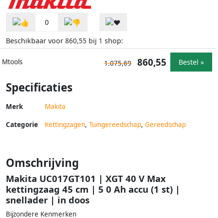
0
Beschikbaar voor
bij
shop:
860,55
1
860,55
Bestel »
Mtools
1.075,69
Specificaties
Merk
Makita
Categorie
Kettingzagen
,
Tuingereedschap
,
Gereedschap
Omschrijving
Makita UC017GT101 | XGT 40 V Max
kettingzaag 45 cm | 5 0 Ah accu (1 st) |
snellader | in doos
Bijzondere Kenmerken