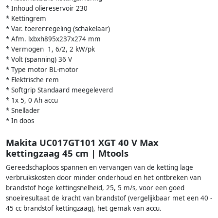
* Inhoud oliereservoir 230
* Kettingrem
* Var. toerenregeling (schakelaar)
* Afm. lxbxh895x237x274 mm
* Vermogen 1, 6/2, 2 kW/pk
* Volt (spanning) 36 V
* Type motor BL-motor
* Elektrische rem
* Softgrip Standaard meegeleverd
* 1x 5, 0 Ah accu
* Snellader
* In doos
Makita UC017GT101 XGT 40 V Max
kettingzaag 45 cm | Mtools
Gereedschaploos spannen en vervangen van de ketting lage
verbruikskosten door minder onderhoud en het ontbreken van
brandstof hoge kettingsnelheid, 25, 5 m/s, voor een goed
snoeiresultaat de kracht van brandstof (vergelijkbaar met een 40 -
45 cc brandstof kettingzaag), het gemak van accu.