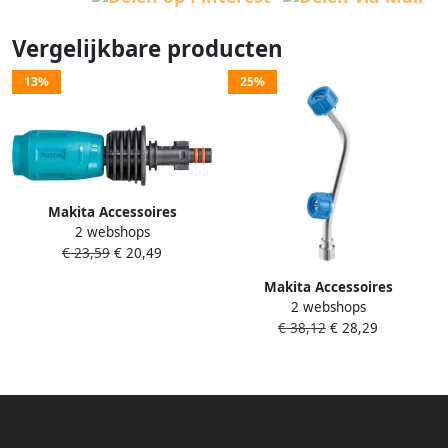
Vergelijkbare producten
13%
25%
Makita Accessoires
2 webshops
Spuitmond vario HW001G
€ 23,59
€ 20,49
1912Y4-1
Makita Accessoires
2 webshops
Spuitmond "dubbel"
€ 38,12
€ 28,29
6949001000