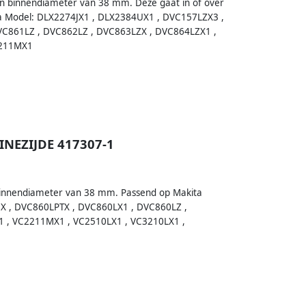
 binnendiameter van 38 mm. Deze gaat in of over
ta Model: DLX2274JX1 , DLX2384UX1 , DVC157LZX3 ,
C861LZ , DVC862LZ , DVC863LZX , DVC864LZX1 ,
3211MX1
INEZIJDE 417307-1
innendiameter van 38 mm. Passend op Makita
X , DVC860LPTX , DVC860LX1 , DVC860LZ ,
 , VC2211MX1 , VC2510LX1 , VC3210LX1 ,