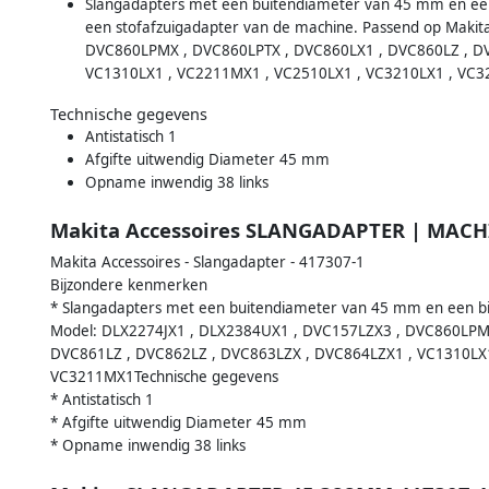
Slangadapters met een buitendiameter van 45 mm en een
een stofafzuigadapter van de machine. Passend op Maki
DVC860LPMX , DVC860LPTX , DVC860LX1 , DVC860LZ , DV
VC1310LX1 , VC2211MX1 , VC2510LX1 , VC3210LX1 , VC
Technische gegevens
Antistatisch 1
Afgifte uitwendig Diameter 45 mm
Opname inwendig 38 links
Makita Accessoires SLANGADAPTER | MACH
Makita Accessoires - Slangadapter - 417307-1
Bijzondere kenmerken
* Slangadapters met een buitendiameter van 45 mm en een b
Model: DLX2274JX1 , DLX2384UX1 , DVC157LZX3 , DVC860LPM
DVC861LZ , DVC862LZ , DVC863LZX , DVC864LZX1 , VC1310LX1
VC3211MX1Technische gegevens
* Antistatisch 1
* Afgifte uitwendig Diameter 45 mm
* Opname inwendig 38 links