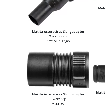
Maki
22
Makita Accessoires Slangadapter
2 webshops
22mm QS W107418678
€ 22,69
€ 17,05
Makit
Makita Accessoires Slangadapter
1 webshop
32mm [Machine] W46947
€ 44,95