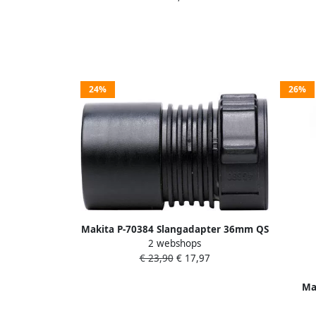
24%
26%
Makita P-70384 Slangadapter 36mm QS
2 webshops
[Machine] | Mtools
€ 23,90
€ 17,97
Ma
Za