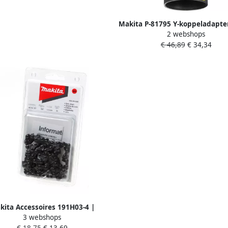
Makita P-81795 Y-koppeladapt
2 webshops
| Mtools
€ 46,89
€ 34,34
kita Accessoires 191H03-4 |
3 webshops
agketting 400mm 191H03-4