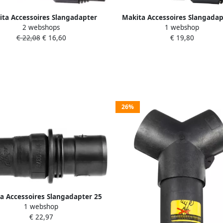
ta Accessoires Slangadapter
Makita Accessoires Slangada
2 webshops
1 webshop
mm m regelaar W107418661
regelaar P-81745
€ 22,08
€ 16,60
€ 19,80
26%
a Accessoires Slangadapter 25
1 webshop
35mm [Machine] P-70378
€ 22,97