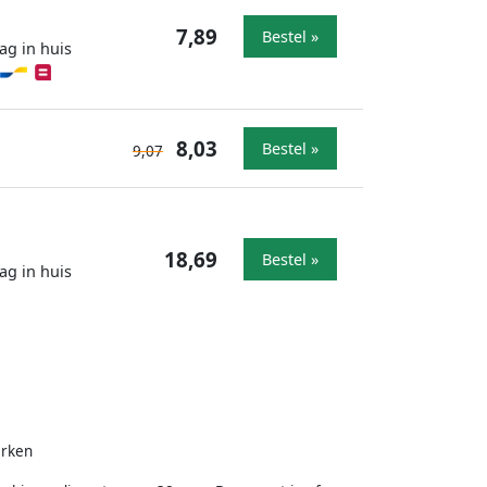
7,89
Bestel »
ag in huis
8,03
Bestel »
9,07
18,69
Bestel »
ag in huis
erken