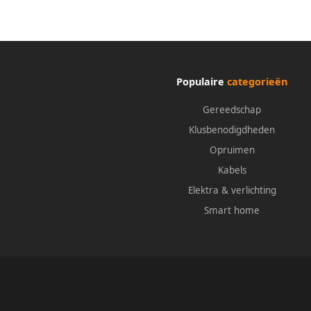
Populaire
categorieën
Gereedschap
Klusbenodigdheden
Opruimen
Kabels
Elektra & verlichting
Smart home