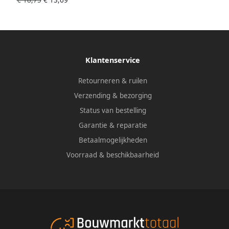
€ 18,75
€ 13,69
Klantenservice
Retourneren & ruilen
Verzending & bezorging
Status van bestelling
Garantie & reparatie
Betaalmogelijkheden
Voorraad & beschikbaarheid