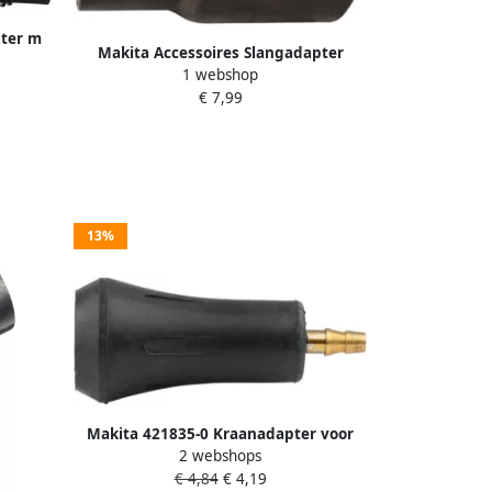
pter m
Makita Accessoires Slangadapter
1 webshop
Diameter 38mm 195545-2
€ 7,99
13%
Makita 421835-0 Kraanadapter voor
2 webshops
waterslang | Mtools
€ 4,84
€ 4,19