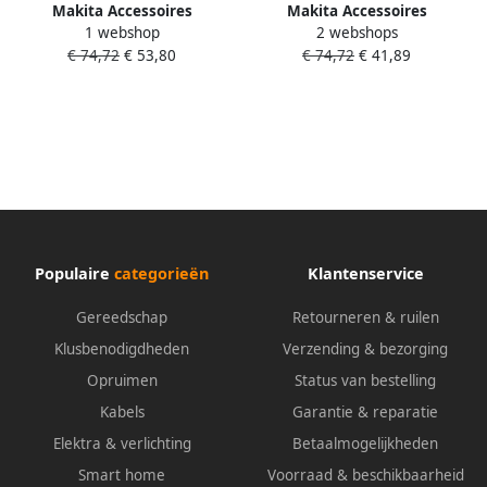
Makita Accessoires
Makita Accessoires
1 webshop
2 webshops
Schroefbit PZ2x127 P-13580
Schroefbit PH2x127 P-13568
€ 74,72
€ 53,80
€ 74,72
€ 41,89
Populaire
categorieën
Klantenservice
Gereedschap
Retourneren & ruilen
Klusbenodigdheden
Verzending & bezorging
Opruimen
Status van bestelling
Kabels
Garantie & reparatie
Elektra & verlichting
Betaalmogelijkheden
Smart home
Voorraad & beschikbaarheid