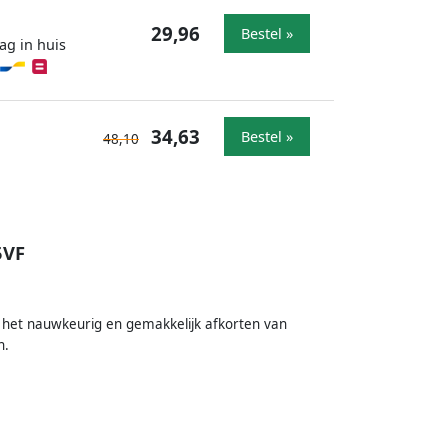
29,96
Bestel »
ag in huis
34,63
Bestel »
48,10
5VF
r het nauwkeurig en gemakkelijk afkorten van
n.