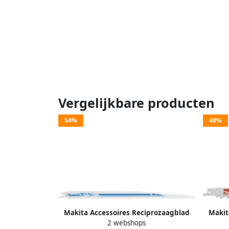
Vergelijkbare producten
54%
48%
Makita Accessoires Reciprozaagblad
Makit
2 webshops
305mm S1411VF B-10637
HM "