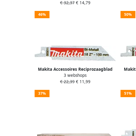
€ 32,37
€ 14,79
46%
50%
Makita Accessoires Reciprozaagblad
Makit
3 webshops
3011 S522EF P-04874
€ 22,39
€ 11,99
37%
51%