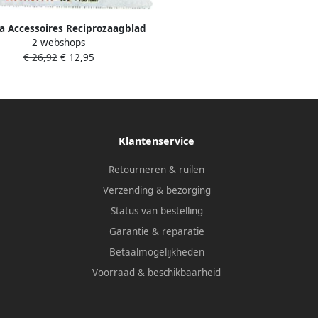
a Accessoires Reciprozaagblad
2 webshops
3013 S922BF P-04911
€ 26,92
€ 12,95
Klantenservice
Retourneren & ruilen
Verzending & bezorging
Status van bestelling
Garantie & reparatie
Betaalmogelijkheden
Voorraad & beschikbaarheid