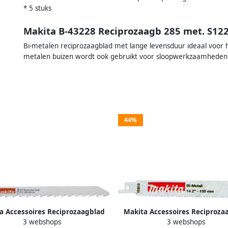
* 5 stuks
Makita B-43228 Reciprozaagb 285 met. S122
Bi-metalen reciprozaagblad met lange levensduur ideaal voor 
metalen buizen wordt ook gebruikt voor sloopwerkzaamheden
44%
a Accessoires Reciprozaagblad
Makita Accessoires Reciproza
3 webshops
3 webshops
zilv"235mm S1543HM P-45244
3008 P-04927