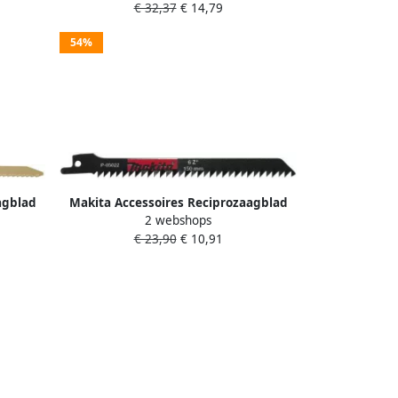
€ 32,37
€ 14,79
54%
agblad
Makita Accessoires Reciprozaagblad
2 webshops
6
3022 S744D P-05022
€ 23,90
€ 10,91