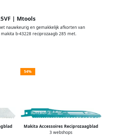
5VF | Mtools
het nauwkeurig en gemakkelijk afkorten van
 makita b-43228 reciprozaagb 285 met.
54%
agblad
Makita Accessoires Reciprozaagblad
3 webshops
152MM ijzer S123XF B-05038