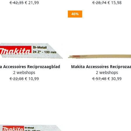
€ 42,35
€ 21,99
€ 28,74
€ 15,98
46%
a Accessoires Reciprozaagblad
Makita Accessoires Reciproza
2 webshops
2 webshops
3015 S522AF P-04896
HM "gold"400mm P-0408
€ 22,08
€ 10,99
€ 57,48
€ 30,99