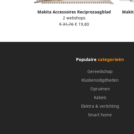
Makita Accessoires Reciprozaagblad
Makit
2 webshops
Levend Hout 205mm B-57386
€ 31,76
€ 19,80
Populaire
categorieën
Gereedschap
Klusbenodigdheden
Opruimen
Kabels
Elektra & verlichting
Smart home