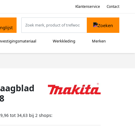
Klantenservice
Contact
evestigingsmateriaal
Werkkleding
Merken
zaagblad
8
tot
bij
shops:
29,96
34,63
2