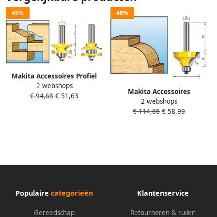
45%
48%
Makita Accessoires Profiel
2 webshops
contrafrees+l. HM S12 D-
Makita Accessoires
€ 94,68
€ 51,63
11916
2 webshops
Kwartrondfr.+lag.HM R25 4
€ 114,65
€ 58,99
S=12 D-11380
Populaire
categorieën
Klantenservice
Gereedschap
Retourneren & ruilen